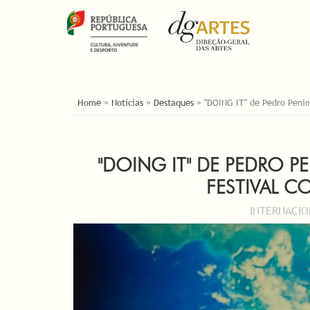
ESTÁ AQUI
Home
»
Notícias
»
Destaques
»
"DOING IT" de Pedro Penim
"DOING IT" DE PEDRO P
FESTIVAL 
INTERNACI