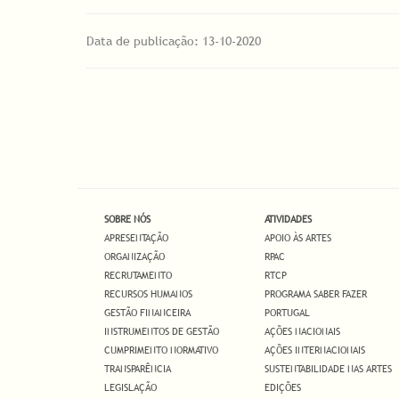
Data de publicação: 13-10-2020
SOBRE NÓS
ATIVIDADES
APRESENTAÇÃO
APOIO ÀS ARTES
ORGANIZAÇÃO
RPAC
RECRUTAMENTO
RTCP
RECURSOS HUMANOS
PROGRAMA SABER FAZER
GESTÃO FINANCEIRA
PORTUGAL
INSTRUMENTOS DE GESTÃO
AÇÕES NACIONAIS
CUMPRIMENTO NORMATIVO
AÇÕES INTERNACIONAIS
TRANSPARÊNCIA
SUSTENTABILIDADE NAS ARTES
LEGISLAÇÃO
EDIÇÕES