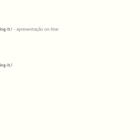
ing-it/
- apresentação on-line
ing-it/