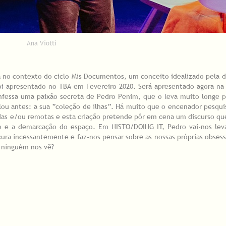
Ana Viotti
 no contexto do ciclo Mis Documentos, um conceito idealizado pela 
foi apresentado no TBA em Fevereiro 2020. Será apresentado agora na
confessa uma paixão secreta de Pedro Penim, que o leva muito longe 
ou antes: a sua “coleção de ilhas”. Há muito que o encenador pesqui
adas e/ou remotas e esta criação pretende pôr em cena um discurso qu
são e a demarcação do espaço. Em NISTO/DOING IT, Pedro vai-nos le
ura incessantemente e faz-nos pensar sobre as nossas próprias obses
 ninguém nos vê?