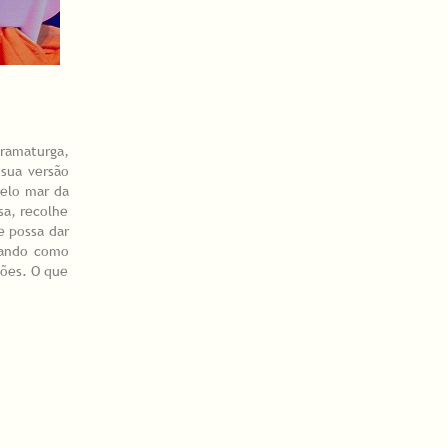
dramaturga,
 sua versão
pelo mar da
sa, recolhe
e possa dar
vando como
sões. O que