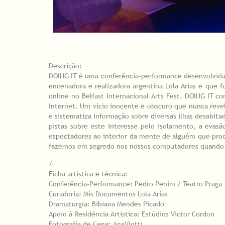
Descrição:
DOING IT é uma conferência-performance desenvolvida
encenadora e realizadora argentina Lola Arias e que 
online no Belfast Internacional Arts Fest. DOING IT 
Internet. Um vício inocente e obscuro que nunca revel
e sistematiza informação sobre diversas ilhas desabit
pistas sobre este interesse pelo isolamento, a eva
espectadores ao interior da mente de alguém que proc
fazemos em segredo nos nossos computadores quando
/
Ficha artística e técnica:
Conferência-Performance: Pedro Penim / Teatro Praga
Curadoria: Mis Documentos Lola Arias
Dramaturgia: Bibiana Mendes Picado
Apoio à Residéncia Artistica: Estúdios Victor Cordon
Fotografia de Cena: AnaViotti