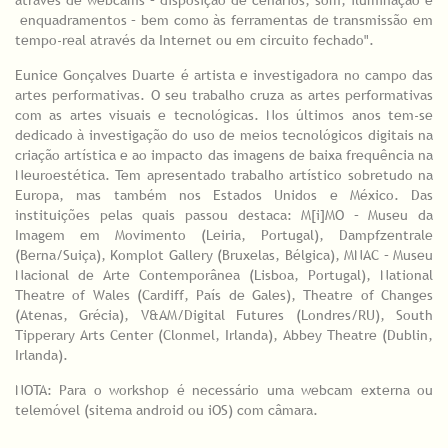
através de webcams – disposição de cenários, som, iluminação e
enquadramentos – bem como às ferramentas de transmissão em
tempo-real através da Internet ou em circuito fechado".
Eunice Gonçalves Duarte é artista e investigadora no campo das
artes performativas. O seu trabalho cruza as artes performativas
com as artes visuais e tecnológicas. Nos últimos anos tem-se
dedicado à investigação do uso de meios tecnológicos digitais na
criação artística e ao impacto das imagens de baixa frequência na
Neuroestética. Tem apresentado trabalho artístico sobretudo na
Europa, mas também nos Estados Unidos e México. Das
instituições pelas quais passou destaca: M[i]MO – Museu da
Imagem em Movimento (Leiria, Portugal), Dampfzentrale
(Berna/Suiça), Komplot Gallery (Bruxelas, Bélgica), MNAC – Museu
Nacional de Arte Contemporânea (Lisboa, Portugal), National
Theatre of Wales (Cardiff, País de Gales), Theatre of Changes
(Atenas, Grécia), V&AM/Digital Futures (Londres/RU), South
Tipperary Arts Center (Clonmel, Irlanda), Abbey Theatre (Dublin,
Irlanda).
NOTA: Para o workshop é necessário uma webcam externa ou
telemóvel (sitema android ou iOS) com câmara.
_