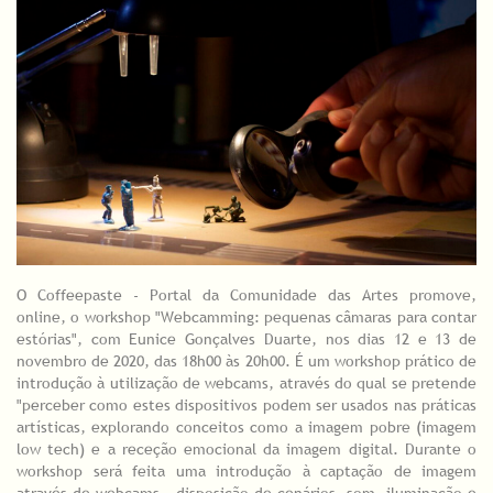
O Coffeepaste - Portal da Comunidade das Artes promove,
online, o workshop "Webcamming: pequenas câmaras para contar
estórias", com Eunice Gonçalves Duarte, nos dias 12 e 13 de
novembro de 2020, das 18h00 às 20h00. É um workshop prático de
introdução à utilização de webcams, através do qual se pretende
"perceber como estes dispositivos podem ser usados nas práticas
artísticas, explorando conceitos como a imagem pobre (imagem
low tech) e a receção emocional da imagem digital. Durante o
workshop será feita uma introdução à captação de imagem