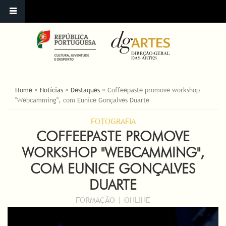
ESTÁ AQUI
Home
»
Notícias
»
Destaques
»
Coffeepaste promove workshop
"Webcamming", com Eunice Gonçalves Duarte
FOTOGRAFIA
COFFEEPASTE PROMOVE
WORKSHOP "WEBCAMMING",
COM EUNICE GONÇALVES
DUARTE
FORMAÇÃO | ONLINE