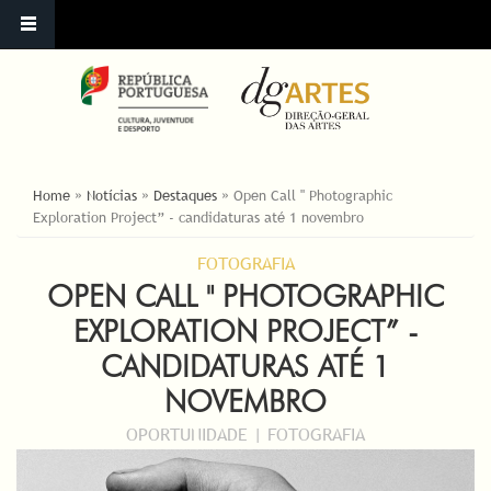
ESTÁ AQUI
Home
»
Notícias
»
Destaques
»
Open Call " Photographic
Exploration Project” - candidaturas até 1 novembro
FOTOGRAFIA
OPEN CALL " PHOTOGRAPHIC
EXPLORATION PROJECT” -
CANDIDATURAS ATÉ 1
NOVEMBRO
OPORTUNIDADE | FOTOGRAFIA