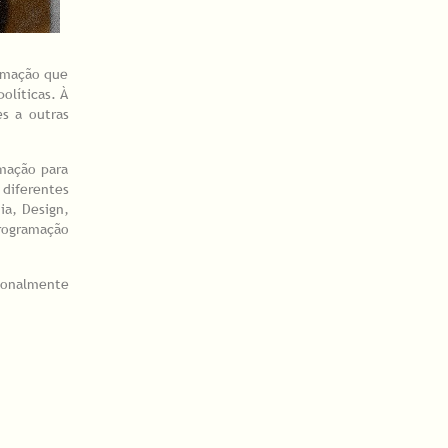
ramação que
olíticas. À
s a outras
amação para
diferentes
ia, Design,
rogramação
cionalmente