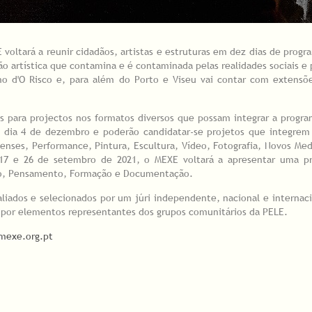
voltará a reunir cidadãos, artistas e estruturas em dez dias de prog
 artística que contamina e é contaminada pelas realidades sociais e p
o d'O Risco e, para além do Porto e Viseu vai contar com extensõe
s para projectos nos formatos diversos que possam integrar a progr
o dia 4 de dezembro e poderão candidatar-se projetos que integrem 
censes, Performance, Pintura, Escultura, Vídeo, Fotografia, Novos Med
as 17 e 26 de setembro de 2021, o MEXE voltará a apresentar uma p
ção, Pensamento, Formação e Documentação.
aliados e selecionados por um júri independente, nacional e interna
 por elementos representantes dos grupos comunitários da PELE.
mexe.org.pt