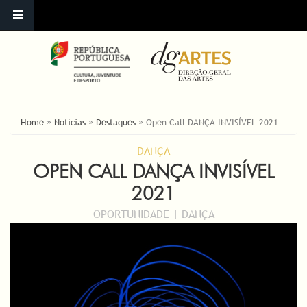
ESTÁ AQUI
Home
»
Notícias
»
Destaques
»
Open Call DANÇA INVISÍVEL 2021
DANÇA
OPEN CALL DANÇA INVISÍVEL
2021
OPORTUNIDADE | DANÇA