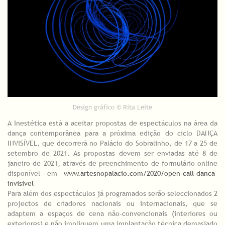
Design gráfico © Rita Leite
A Inestética está a aceitar propostas de espectáculos na área da
dança contemporânea para a próxima edição do ciclo DANÇA
INVISÍVEL, que decorrerá no Palácio do Sobralinho, de 17 a 25 de
setembro de 2021. As propostas devem ser enviadas até 8 de
janeiro de 2021, através de preenchimento de formulário online
disponível em
www.artesnopalacio.com/2020/open-call-danca-
invisivel
Para além dos espectáculos já programados serão seleccionados 2
projectos de criadores nacionais ou internacionais, que se
adaptem a espaços de cena não-convencionais (interiores ou
exteriores) e não impliquem uma implantação técnica demasiado