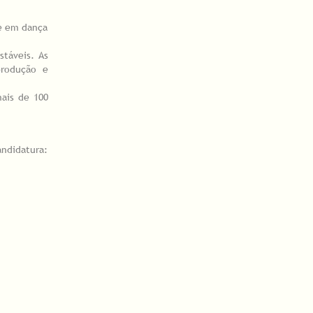
te em dança
stáveis. As
produção e
ais de 100
idatura: