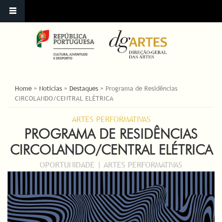
ESTÁ AQUI
Home
»
Notícias
»
Destaques
»
Programa de Residências
CIRCOLANDO/CENTRAL ELÉTRICA
ARTES PERFORMATIVAS
PROGRAMA DE RESIDÊNCIAS
CIRCOLANDO/CENTRAL ELÉTRICA
OPORTUNIDADE | ARTES PERFORMATIVAS