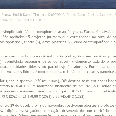
 Roma, Polish Dance Theatre, 420PEOPLE, Derida Dance Center, Sapienza Un
Roma. © Polish Dance Theatre
to simplificado “Apoio complementar ao Programa Europa Criativa", q
 São apoiados 15 projetos (número que corresponde ao total de ca
tos apoiados), teatro (3), artes plásticas (2), circo contemporâneo e a
otenciar a participação de entidades portuguesas em projetos já s
a), permitindo assegurar parte do autofinanciamento exigido e ap
(para entidades líderes ou parceiras); Plataformas Europeias (para
 de entidades líderes / coordenadoras e 11 são de entidades parceiras.
 global disponível (450 mil euros), 60% destina-se às entidades líder
licitado à DGARTES um montante financeiro de 381 764,36 €. Tendo 
 e parceiras elegíveis, será atribuído pela DGARTES um montante gl
93 € (2020), 121 378,88 € (2021) e 85 945,48 € (2022).
 entre 29 de outubro e 19 de novembro, estiveram abertas a projetos 
s, edição, investigação e formação, desenvolvidos em território na
erformativas (circo contemporâneo e artes de rua, dança, música e tea