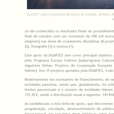
"CLASH!", pela Companhia de Dança de Almada, Balletto di
Já são conhecidos os resultados finais do procedimen
final de outubro com um montante de 450 mil euros.
elegíveis) nas áreas de cruzamento disciplinar (6 proje
(2), fotografia (1) e música (1).
Este apoio da DGARTES tem como principal objetivo p
pelo Programa Europa Criativa (subprograma Cultur
seguintes linhas: Projetos de Cooperação Europeia 
líderes). Dos 15 projetos apoiados pela DGARTES, 4 são
Relativamente aos montantes de financiamento, do valor
entidades parceiras, sendo que, globalmente, foi so
limites percentuais e o número de entidades líderes
135,39 €, sendo a distribuição anual a seguinte: 145 810,
As candidaturas a esta linha de apoio, que decorreram
programação, circulação, desenvolvimento de público
internacional, nas seguintes áreas artísticas: artes p