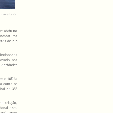
iversità di
ue abriu no
ndidaturas
rtes de rua
elecionados
rovado nas
 entidades
es e 40% às
em conta os
obal de 353
de criação,
cional e/ou
tro), artes