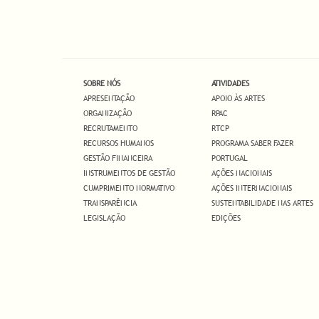
SOBRE NÓS
ATIVIDADES
APRESENTAÇÃO
APOIO ÀS ARTES
ORGANIZAÇÃO
RPAC
RECRUTAMENTO
RTCP
RECURSOS HUMANOS
PROGRAMA SABER FAZER
GESTÃO FINANCEIRA
PORTUGAL
INSTRUMENTOS DE GESTÃO
AÇÕES NACIONAIS
CUMPRIMENTO NORMATIVO
AÇÕES INTERNACIONAIS
TRANSPARÊNCIA
SUSTENTABILIDADE NAS ARTES
LEGISLAÇÃO
EDIÇÕES