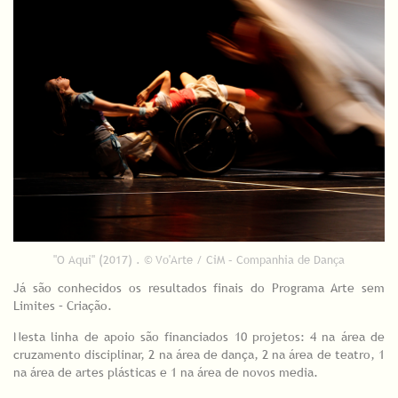
"O Aqui" (2017) . © Vo'Arte / CiM – Companhia de Dança
Já são conhecidos os resultados finais do Programa Arte sem
Limites – Criação.
Nesta linha de apoio são financiados 10 projetos: 4 na área de
cruzamento disciplinar, 2 na área de dança, 2 na área de teatro, 1
na área de artes plásticas e 1 na área de novos media.