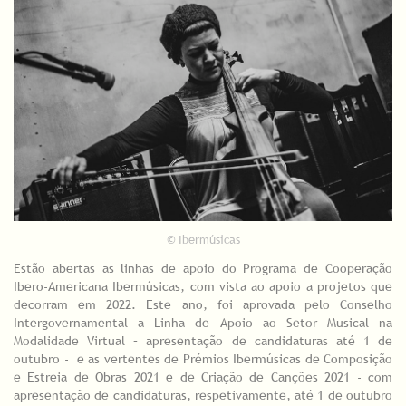
© Ibermúsicas
Estão abertas as linhas de apoio do Programa de Cooperação
Ibero-Americana Ibermúsicas, com vista ao apoio a projetos que
decorram em 2022. Este ano, foi aprovada pelo Conselho
Intergovernamental a Linha de Apoio ao Setor Musical na
Modalidade Virtual – apresentação de candidaturas até 1 de
outubro - e as vertentes de Prémios Ibermúsicas de Composição
e Estreia de Obras 2021 e de Criação de Canções 2021 - com
apresentação de candidaturas, respetivamente, até 1 de outubro