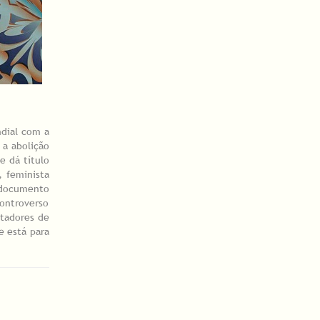
ndial com a
 a abolição
e dá título
, feminista
 documento
ontroverso
ctadores de
 está para