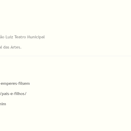
São Luiz Teatro Municipal
al das Artes.
-emperes-filsem
pais-e-filhos/
enim