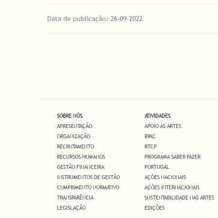
Data de publicação: 26-09-2022
SOBRE NÓS
ATIVIDADES
APRESENTAÇÃO
APOIO ÀS ARTES
ORGANIZAÇÃO
RPAC
RECRUTAMENTO
RTCP
RECURSOS HUMANOS
PROGRAMA SABER FAZER
GESTÃO FINANCEIRA
PORTUGAL
INSTRUMENTOS DE GESTÃO
AÇÕES NACIONAIS
CUMPRIMENTO NORMATIVO
AÇÕES INTERNACIONAIS
TRANSPARÊNCIA
SUSTENTABILIDADE NAS ARTES
LEGISLAÇÃO
EDIÇÕES