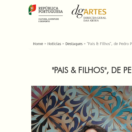
ESTÁ AQUI
Home
»
Notícias
»
Destaques
»
"Pais & Filhos", de Pedro
"PAIS & FILHOS", DE