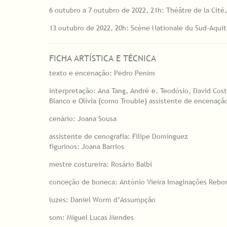
6 outubro a 7 outubro de 2022, 21h: Théâtre de la Cité,
13 outubro de 2022, 20h: Scène Nationale du Sud-Aquit
FICHA ARTÍSTICA E TÉCNICA
texto e encenação: Pedro Penim
interpretação: Ana Tang, André e. Teodósio, David Cos
Blanco e Olívia (como Trouble) assistente de encenaça
cenário: Joana Sousa
assistente de cenografia: Filipe Dominguez
figurinos: Joana Barrios
mestre costureira: Rosário Balbi
conceção de boneca: António Vieira Imaginações Rebo
luzes: Daniel Worm d’Assumpção
som: Miguel Lucas Mendes