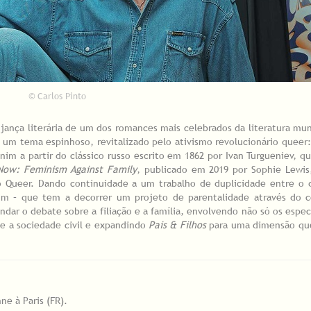
© Carlos Pinto
ança literária de um dos romances mais celebrados da literatura mu
um tema espinhoso, revitalizado pelo ativismo revolucionário queer:
nim a partir do clássico russo escrito em 1862 por Ivan Turgueniev, qu
 Now: Feminism Against Family
, publicado em 2019 por Sophie Lewis
 Queer. Dando continuidade a um trabalho de duplicidade entre o
enim – que tem a decorrer um projeto de parentalidade através do c
ndar o debate sobre a filiação e a família, envolvendo não só os espe
e a sociedade civil e expandindo
Pais & Filhos
para uma dimensão que
ne à Paris (FR).