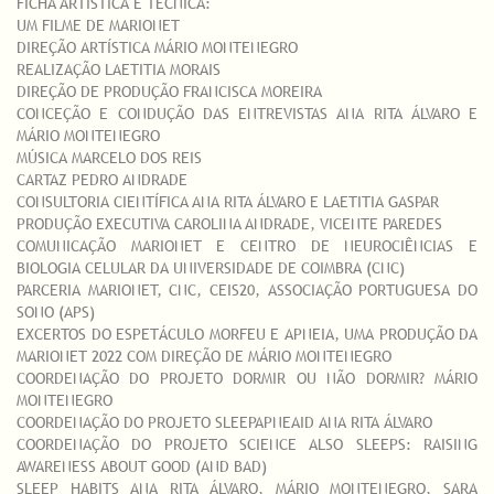
FICHA ARTÍSTICA E TÉCNICA:
UM FILME DE MARIONET
DIREÇÃO ARTÍSTICA MÁRIO MONTENEGRO
REALIZAÇÃO LAETITIA MORAIS
DIREÇÃO DE PRODUÇÃO FRANCISCA MOREIRA
CONCEÇÃO E CONDUÇÃO DAS ENTREVISTAS ANA RITA ÁLVARO E
MÁRIO MONTENEGRO
MÚSICA MARCELO DOS REIS
CARTAZ PEDRO ANDRADE
CONSULTORIA CIENTÍFICA ANA RITA ÁLVARO E LAETITIA GASPAR
PRODUÇÃO EXECUTIVA CAROLINA ANDRADE, VICENTE PAREDES
COMUNICAÇÃO MARIONET E CENTRO DE NEUROCIÊNCIAS E
BIOLOGIA CELULAR DA UNIVERSIDADE DE COIMBRA (CNC)
PARCERIA MARIONET, CNC, CEIS20, ASSOCIAÇÃO PORTUGUESA DO
SONO (APS)
EXCERTOS DO ESPETÁCULO MORFEU E APNEIA, UMA PRODUÇÃO DA
MARIONET 2022 COM DIREÇÃO DE MÁRIO MONTENEGRO
COORDENAÇÃO DO PROJETO DORMIR OU NÃO DORMIR? MÁRIO
MONTENEGRO
COORDENAÇÃO DO PROJETO SLEEPAPNEAID ANA RITA ÁLVARO
COORDENAÇÃO DO PROJETO SCIENCE ALSO SLEEPS: RAISING
AWARENESS ABOUT GOOD (AND BAD)
SLEEP HABITS ANA RITA ÁLVARO, MÁRIO MONTENEGRO, SARA