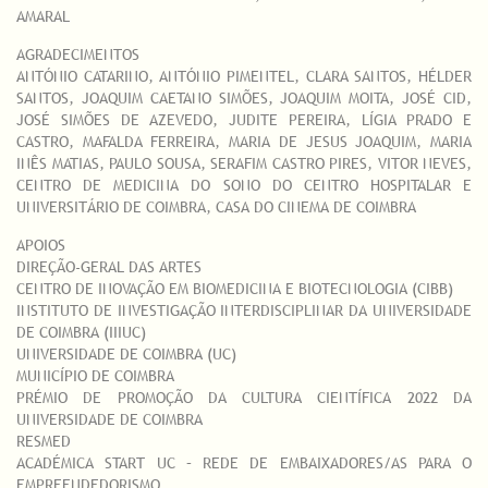
AMARAL
AGRADECIMENTOS
ANTÓNIO CATARINO, ANTÓNIO PIMENTEL, CLARA SANTOS, HÉLDER
SANTOS, JOAQUIM CAETANO SIMÕES, JOAQUIM MOITA, JOSÉ CID,
JOSÉ SIMÕES DE AZEVEDO, JUDITE PEREIRA, LÍGIA PRADO E
CASTRO, MAFALDA FERREIRA, MARIA DE JESUS JOAQUIM, MARIA
INÊS MATIAS, PAULO SOUSA, SERAFIM CASTRO PIRES, VITOR NEVES,
CENTRO DE MEDICINA DO SONO DO CENTRO HOSPITALAR E
UNIVERSITÁRIO DE COIMBRA, CASA DO CINEMA DE COIMBRA
APOIOS
DIREÇÃO-GERAL DAS ARTES
CENTRO DE INOVAÇÃO EM BIOMEDICINA E BIOTECNOLOGIA (CIBB)
INSTITUTO DE INVESTIGAÇÃO INTERDISCIPLINAR DA UNIVERSIDADE
DE COIMBRA (IIIUC)
UNIVERSIDADE DE COIMBRA (UC)
MUNICÍPIO DE COIMBRA
PRÉMIO DE PROMOÇÃO DA CULTURA CIENTÍFICA 2022 DA
UNIVERSIDADE DE COIMBRA
RESMED
ACADÉMICA START UC – REDE DE EMBAIXADORES/AS PARA O
EMPREENDEDORISMO