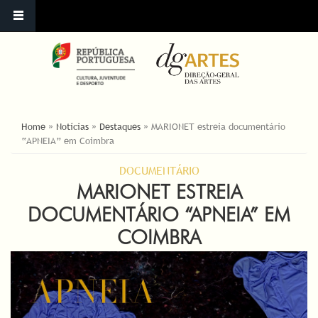
ESTÁ AQUI
Home
»
Notícias
»
Destaques
»
MARIONET estreia documentário
“APNEIA” em Coimbra
DOCUMENTÁRIO
MARIONET ESTREIA
DOCUMENTÁRIO “APNEIA” EM
COIMBRA