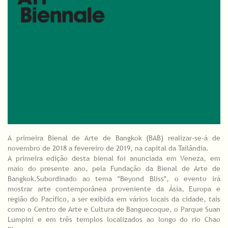
A primeira Bienal de Arte de Bangkok (BAB) realizar-se-á de
novembro de 2018 a fevereiro de 2019, na capital da Tailândia.
A primeira edição desta bienal foi anunciada em Veneza, em
maio do presente ano, pela Fundação da Bienal de Arte de
Bangkok.Subordinado ao tema "Beyond Bliss", o evento irá
mostrar arte contemporânea proveniente da Ásia, Europa e
região do Pacífico, a ser exibida em vários locais da cidade, tais
como o Centro de Arte e Cultura de Banguecoque, o Parque Suan
Lumpini e em três templos localizados ao longo do rio Chao