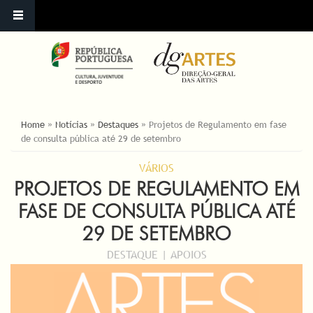
ESTÁ AQUI
Home
»
Notícias
»
Destaques
»
Projetos de Regulamento em fase
de consulta pública até 29 de setembro
VÁRIOS
PROJETOS DE REGULAMENTO EM
FASE DE CONSULTA PÚBLICA ATÉ
29 DE SETEMBRO
DESTAQUE | APOIOS