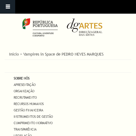
ESTÁ AQUI
Início
»
Vampires in Space de PEDRO NEVES MARQUES
SOBRE NÓS
APRESENTAÇÃO
ORGANIZAÇÃO
RECRUTAMENTO
RECURSOS HUMANOS
GESTÃO FINANCEIRA
INSTRUMENTOS DE GESTÃO
CUMPRIMENTO NORMATIVO
TRANSPARÊNCIA
LEGISLAÇÃO