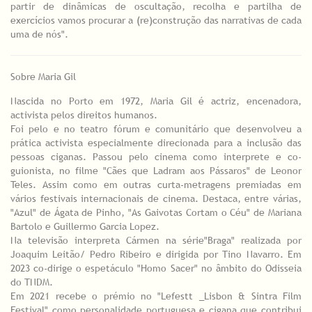
partir de dinâmicas de oscultação, recolha e partilha de
exercícios vamos procurar a (re)construção das narrativas de cada
uma de nós".
Sobre Maria Gil
Nascida no Porto em 1972, Maria Gil é actriz, encenadora,
activista pelos direitos humanos.
Foi pelo e no teatro fórum e comunitário que desenvolveu a
prática activista especialmente direcionada para a inclusão das
pessoas ciganas. Passou pelo cinema como interprete e co-
guionista, no filme "Cães que Ladram aos Pássaros" de Leonor
Teles. Assim como em outras curta-metragens premiadas em
vários festivais internacionais de cinema. Destaca, entre várias,
"Azul" de Ágata de Pinho, "As Gaivotas Cortam o Céu" de Mariana
Bartolo e Guillermo Garcia Lopez.
Na televisão interpreta Cármen na série"Braga" realizada por
Joaquim Leitão/ Pedro Ribeiro e dirigida por Tino Navarro. Em
2023 co-dirige o espetáculo "Homo Sacer" no âmbito do Odisseia
do TNDM.
Em 2021 recebe o prémio no "Lefestt _Lisbon & Sintra Film
Festival" como personalidade portuguesa e cigana que contribui