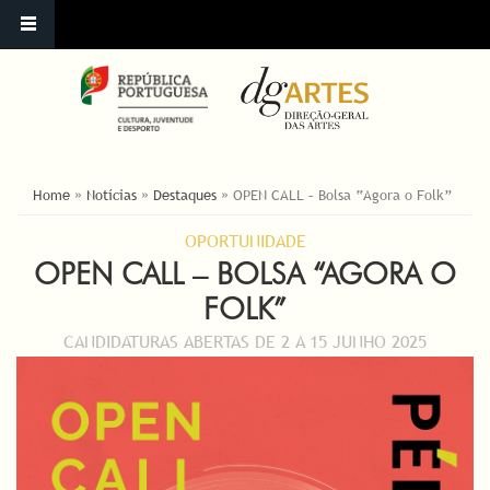
ESTÁ AQUI
Home
»
Notícias
»
Destaques
»
OPEN CALL – Bolsa “Agora o Folk”
OPORTUNIDADE
OPEN CALL – BOLSA “AGORA O
FOLK”
CANDIDATURAS ABERTAS DE 2 A 15 JUNHO 2025