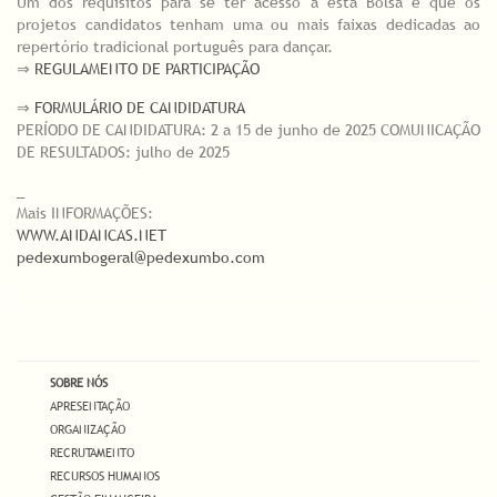
Um dos requisitos para se ter acesso a esta Bolsa é que os
projetos candidatos tenham uma ou mais faixas dedicadas ao
repertório tradicional português para dançar.
⇒
REGULAMENTO DE PARTICIPAÇÃO
⇒
FORMULÁRIO DE CANDIDATURA
PERÍODO DE CANDIDATURA: 2 a 15 de junho de 2025 COMUNICAÇÃO
DE RESULTADOS: julho de 2025
_
Mais INFORMAÇÕES:
WWW.ANDANCAS.NET
pedexumbogeral@pedexumbo.com
SOBRE NÓS
APRESENTAÇÃO
ORGANIZAÇÃO
RECRUTAMENTO
RECURSOS HUMANOS