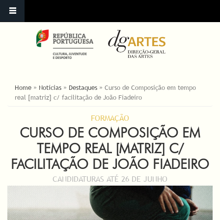
ESTÁ AQUI
Home
»
Notícias
»
Destaques
»
Curso de Composição em tempo
real [matriz] c/ facilitação de João Fiadeiro
FORMAÇÃO
CURSO DE COMPOSIÇÃO EM
TEMPO REAL [MATRIZ] C/
FACILITAÇÃO DE JOÃO FIADEIRO
CANDIDATURAS ATÉ 26 DE JUNHO