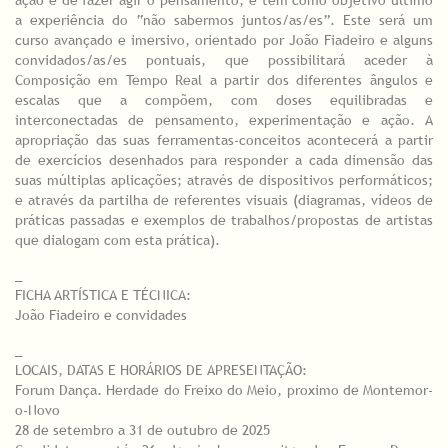
ação e de fazer agir o pensamento; e tem como objetivo último
a experiência do “não sabermos juntos/as/es”. Este será um
curso avançado e imersivo, orientado por João Fiadeiro e alguns
convidados/as/es pontuais, que possibilitará aceder à
Composição em Tempo Real a partir dos diferentes ângulos e
escalas que a compõem, com doses equilibradas e
interconectadas de pensamento, experimentação e ação. A
apropriação das suas ferramentas-conceitos acontecerá a partir
de exercícios desenhados para responder a cada dimensão das
suas múltiplas aplicações; através de dispositivos performáticos;
e através da partilha de referentes visuais (diagramas, vídeos de
práticas passadas e exemplos de trabalhos/propostas de artistas
que dialogam com esta prática).
_
FICHA ARTÍSTICA E TÉCNICA:
João Fiadeiro e convidades
_
LOCAIS, DATAS E HORÁRIOS DE APRESENTAÇÃO:
Forum Dança. Herdade do Freixo do Meio, proximo de Montemor-
o-Novo
28 de setembro a 31 de outubro de 2025