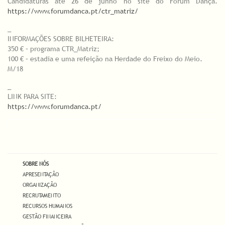
Candidaturas até 26 de junho no site do Forum Dança.
https://www.forumdanca.pt/ctr_matriz/
_
INFORMAÇÕES SOBRE BILHETEIRA:
350 € – programa CTR_Matriz;
100 € – estadia e uma refeição na Herdade do Freixo do Meio.
M/18
_
LINK PARA SITE:
https://www.forumdanca.pt/
SOBRE NÓS
APRESENTAÇÃO
ORGANIZAÇÃO
RECRUTAMENTO
RECURSOS HUMANOS
GESTÃO FINANCEIRA