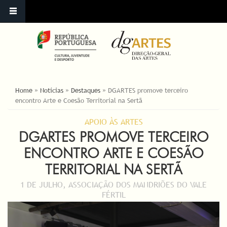
ESTÁ AQUI
Home
»
Notícias
»
Destaques
»
DGARTES promove terceiro
encontro Arte e Coesão Territorial na Sertã
APOIO ÀS ARTES
DGARTES PROMOVE TERCEIRO
ENCONTRO ARTE E COESÃO
TERRITORIAL NA SERTÃ
1 DE JULHO, ASSOCIAÇÃO DOS MANDRIÕES DO VALE
FÉRTIL