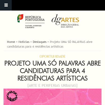
ESTÁ AQUI
Home
»
Notícias
»
Destaques
»
Projeto UMA SÓ PALAVRAS abre
candidaturas para 4 residências artísticas
OPORTUNIDADE
PROJETO UMA SÓ PALAVRAS ABRE
CANDIDATURAS PARA 4
RESIDÊNCIAS ARTÍSTICAS
[ARTE E PERIFERIAS URBANAS]