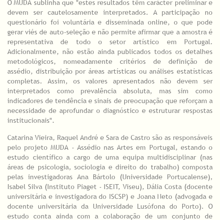
O MUDA sublinha que "estes resultados têm carácter preliminar e
devem ser cautelosamente interpretados. A participação no
questionário foi voluntária e disseminada online, o que pode
gerar viés de auto-seleção e não permite afirmar que a amostra é
representativa de todo o setor artístico em Portugal.
Adicionalmente, não estão ainda publicados todos os detalhes
metodológicos, nomeadamente critérios de definição de
assédio, distribuição por áreas artísticas ou análises estatísticas
completas. Assim, os valores apresentados não devem ser
interpretados como prevalência absoluta, mas sim como
indicadores de tendência e sinais de preocupação que reforçam a
necessidade de aprofundar o diagnóstico e estruturar respostas
institucionais".
Catarina Vieira, Raquel André e Sara de Castro são as responsáveis
pelo projeto MUDA - Assédio nas Artes em Portugal, estando o
estudo científico a cargo de uma equipa multidisciplinar (nas
áreas de psicologia, sociologia e direito do trabalho) composta
pelas investigadoras Ana Bártolo (Universidade Portucalense),
Isabel Silva (Instituto Piaget - ISEIT, Viseu), Dália Costa (docente
universitária e investigadora do ISCSP) e Joana Neto (advogada e
docente universitária da Universidade Lusófona do Porto). O
estudo conta ainda com a colaboração de um conjunto de