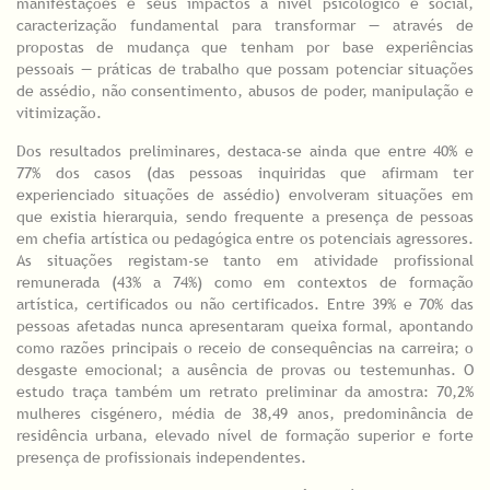
manifestações e seus impactos a nível psicológico e social,
caracterização fundamental para transformar — através de
propostas de mudança que tenham por base experiências
pessoais — práticas de trabalho que possam potenciar situações
de assédio, não consentimento, abusos de poder, manipulação e
vitimização.
Dos resultados preliminares, destaca-se ainda que entre 40% e
77% dos casos (das pessoas inquiridas que afirmam ter
experienciado situações de assédio) envolveram situações em
que existia hierarquia, sendo frequente a presença de pessoas
em chefia artística ou pedagógica entre os potenciais agressores.
As situações registam-se tanto em atividade profissional
remunerada (43% a 74%) como em contextos de formação
artística, certificados ou não certificados. Entre 39% e 70% das
pessoas afetadas nunca apresentaram queixa formal, apontando
como razões principais o receio de consequências na carreira; o
desgaste emocional; a ausência de provas ou testemunhas. O
estudo traça também um retrato preliminar da amostra: 70,2%
mulheres cisgénero, média de 38,49 anos, predominância de
residência urbana, elevado nível de formação superior e forte
presença de profissionais independentes.