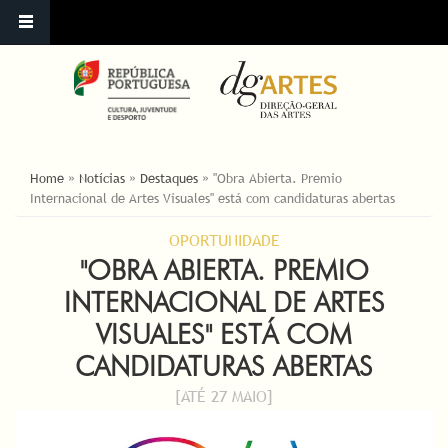
ESTÁ AQUI
Home
»
Notícias
»
Destaques
»
"Obra Abierta. Premio
Internacional de Artes Visuales" está com candidaturas abertas
OPORTUNIDADE
"OBRA ABIERTA. PREMIO
INTERNACIONAL DE ARTES
VISUALES" ESTÁ COM
CANDIDATURAS ABERTAS
[ATÉ 27 MAIO]