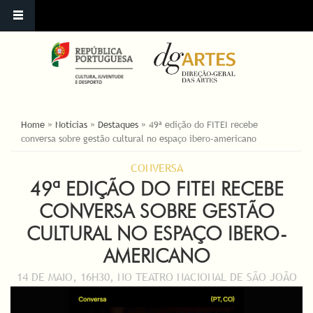
ESTÁ AQUI
Home
»
Notícias
»
Destaques
»
49ª edição do FITEI recebe
conversa sobre gestão cultural no espaço ibero-americano
CONVERSA
49ª EDIÇÃO DO FITEI RECEBE
CONVERSA SOBRE GESTÃO
CULTURAL NO ESPAÇO IBERO-
AMERICANO
14 DE MAIO, 16H30, NO TEATRO NACIONAL DE SÃO JOÃO