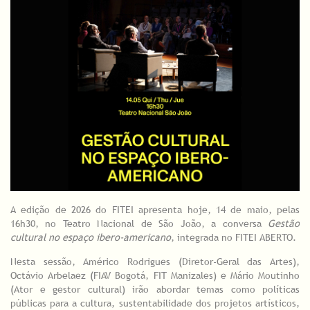
A edição de 2026 do FITEI apresenta hoje, 14 de maio, pelas
16h30, no Teatro Nacional de São João, a conversa
Gestão
cultural no espaço ibero-americano
, integrada no FITEI ABERTO.
Nesta sessão, Américo Rodrigues (Diretor-Geral das Artes),
Octávio Arbelaez (FIAV Bogotá, FIT Manizales) e Mário Moutinho
(Ator e gestor cultural) irão abordar temas como políticas
públicas para a cultura, sustentabilidade dos projetos artísticos,