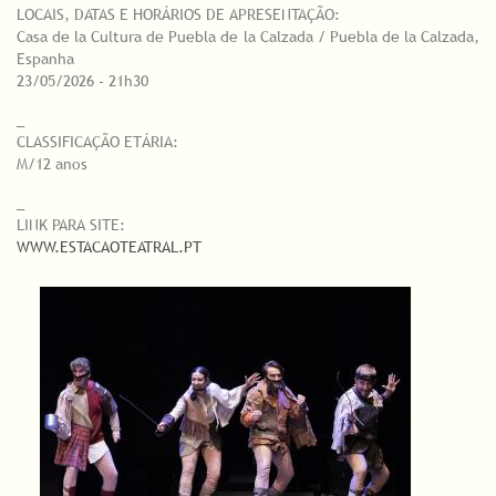
LOCAIS, DATAS E HORÁRIOS DE APRESENTAÇÃO:
Casa de la Cultura de Puebla de la Calzada / Puebla de la Calzada,
Espanha
23/05/2026 - 21h30
_
CLASSIFICAÇÃO ETÁRIA:
M/12 anos
_
LINK PARA SITE:
WWW.ESTACAOTEATRAL.PT