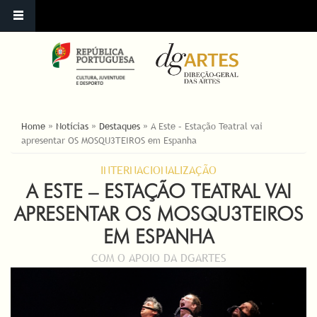
ESTÁ AQUI
Home
»
Notícias
»
Destaques
»
A Este – Estação Teatral vai
apresentar OS MOSQU3TEIROS em Espanha
INTERNACIONALIZAÇÃO
A ESTE – ESTAÇÃO TEATRAL VAI
APRESENTAR OS MOSQU3TEIROS
EM ESPANHA
COM O APOIO DA DGARTES