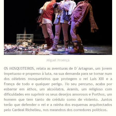
Miguel Proença
OS MOSQU3TEIROS, relata as aventuras de D´Artagnan, um jovem
impetuoso e propenso à luta, na sua demanda para se tornar num
dos célebres mosqueteiros que protegem o rei Luís XIII e a
França de todo e qualquer perigo. No seu percurso, acaba por
esbarrar em Athos, um alcoólatra, Aramis, um religioso com
dificuldades em suprimir os seus desejos amorosos e Porthos, um
homem que tem tanto de crédulo como de violento. Juntos
terão que defender o rei e a rainha dos esquemas arquitectados
pelo Cardeal Richelieu, nos meandros dos corredores políticos.