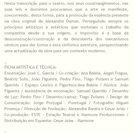
Nesta transcrição para o teatro, nos seus constrangimentos, nas
suas leis e domínios procuramos que a arte se manifeste,
concorrendo, desta forma, para a promoção da essência presente
na obra original de Alexandre Dumas. Perseguindo sempre os
princípios artísticos e estéticos que norteiam o trabalho da
companhia desde a sua origem, o improviso é a base da
desconstrução/construção e da descoberta dos mecanismos
cénicos para dar forma a esta sinfónica aventura, perspectivando
uma actualização da obra para um contexto moderno.
_
FICHA ARTÍSTICA E TÉCNICA:
Encenação: José C. Garcia / Co-criação: Ana Baleia. Angel Fragua,
Beatriz Solis, João Figueira, Pedro Fino, Tiago Poiares e Samuel
Querido / Espaço Cénico e Figurinos:Ana Baleia / Música: João
Figueira / Assistência de encenação: Samuel Querido / Desenho
de Luz: Pedro Fino / Desenho/cartaz: Tiago Poiares / Design de
Comunicação: Jorge Portugal - Puretugal / Fotografia: Miguel
Proença / Direcção de Produção: Alexandre Barata e Cesar Arias /
Co-produção: ESTE – Estação Teatral e Marmore Producciones /
Distribuição em Espanha: Cesar Arias - Marmore
_