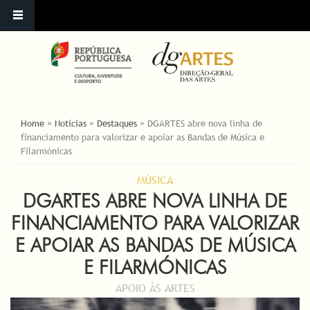
ESTÁ AQUI
Home
»
Notícias
»
Destaques
»
DGARTES abre nova linha de
financiamento para valorizar e apoiar as Bandas de Música e
Filarmónicas
MÚSICA
DGARTES ABRE NOVA LINHA DE
FINANCIAMENTO PARA VALORIZAR
E APOIAR AS BANDAS DE MÚSICA
E FILARMÓNICAS
APOIO ÀS ARTES