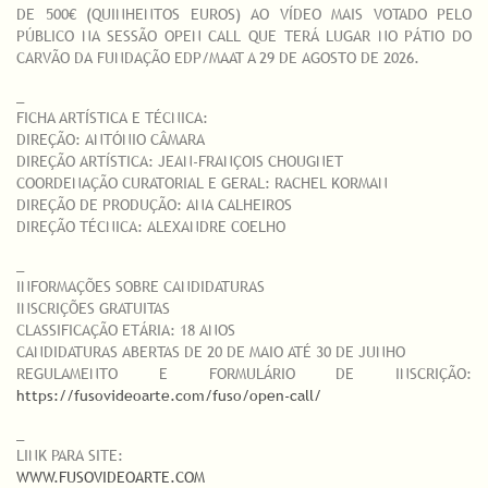
DE 500€ (QUINHENTOS EUROS) AO VÍDEO MAIS VOTADO PELO
PÚBLICO NA SESSÃO OPEN CALL QUE TERÁ LUGAR NO PÁTIO DO
CARVÃO DA FUNDAÇÃO EDP/MAAT A 29 DE AGOSTO DE 2026.
_
FICHA ARTÍSTICA E TÉCNICA:
DIREÇÃO: ANTÓNIO CÂMARA
DIREÇÃO ARTÍSTICA: JEAN-FRANÇOIS CHOUGNET
COORDENAÇÃO CURATORIAL E GERAL: RACHEL KORMAN
DIREÇÃO DE PRODUÇÃO: ANA CALHEIROS
DIREÇÃO TÉCNICA: ALEXANDRE COELHO
_
INFORMAÇÕES SOBRE CANDIDATURAS
INSCRIÇÕES GRATUITAS
CLASSIFICAÇÃO ETÁRIA: 18 ANOS
CANDIDATURAS ABERTAS DE 20 DE MAIO ATÉ 30 DE JUNHO
REGULAMENTO E FORMULÁRIO DE INSCRIÇÃO:
https://fusovideoarte.com/fuso/open-call/
_
LINK PARA SITE:
WWW.FUSOVIDEOARTE.COM