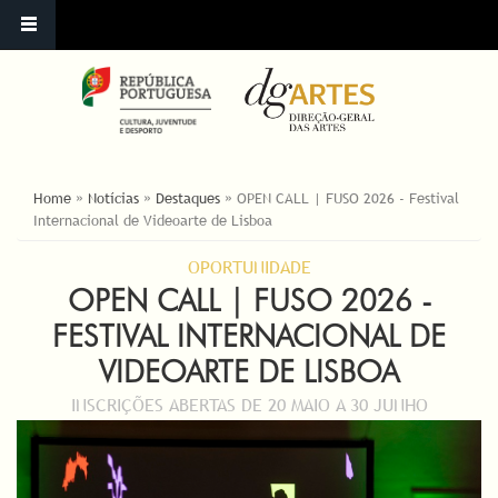
ESTÁ AQUI
Home
»
Notícias
»
Destaques
»
OPEN CALL | FUSO 2026 - Festival
Internacional de Videoarte de Lisboa
OPORTUNIDADE
OPEN CALL | FUSO 2026 -
FESTIVAL INTERNACIONAL DE
VIDEOARTE DE LISBOA
INSCRIÇÕES ABERTAS DE 20 MAIO A 30 JUNHO