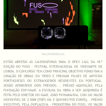
®ALIPIOPADILHA
ESTÃO ABERTAS AS CANDIDATURAS PARA O OPEN CALL DA 18.ª
EDIÇÃO DO FUSO - FESTIVAL INTERNACIONAL DE VIDEOARTE DE
LISBOA. O CONCURSO TEM COMO PRINCIPAL OBJETIVO FOMENTAR A
CRIAÇÃO DE OBRAS EM VÍDEO E PREMIAR FILMES DE ARTISTAS
PORTUGUESES OU ESTRANGEIROS RESIDENTES EM PORTUGAL.
SERÃO ATRIBUÍDOS DOIS PRÉMIOS: . PRÉMIO AQUISIÇÃO, PELA
FUNDAÇÃO EDP/MAAT. A ESCOLHA DA OBRA A SER ADQUIRIDA É
FEITA PELO DIRETOR DO MAAT, JOÃO PINHARANDA, COM UM VALOR
DISPONÍVEL DE 3.500€ (TRÊS MIL E QUINHENTOS EUROS). . PRÉMIO
INCENTIVO, PELA DUPLACENA - PROMOTORA DO FUSO, NO VALOR