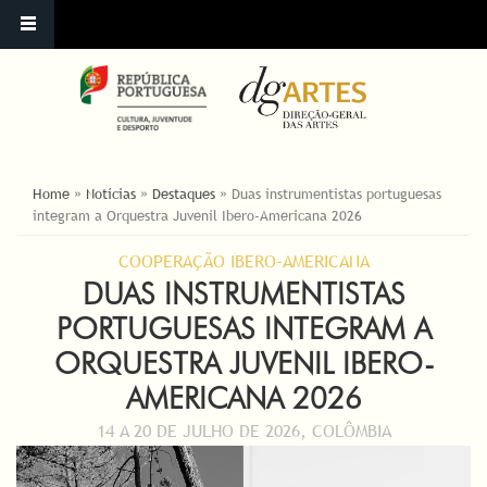
ESTÁ AQUI
Home
»
Notícias
»
Destaques
»
Duas instrumentistas portuguesas
integram a Orquestra Juvenil Ibero-Americana 2026
COOPERAÇÃO IBERO-AMERICANA
DUAS INSTRUMENTISTAS
PORTUGUESAS INTEGRAM A
ORQUESTRA JUVENIL IBERO-
AMERICANA 2026
14 A 20 DE JULHO DE 2026, COLÔMBIA