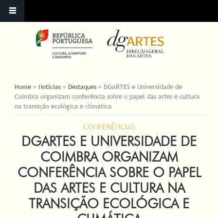
ESTÁ AQUI
Home
»
Notícias
»
Destaques
»
DGARTES e Universidade de
Coimbra organizam conferência sobre o papel das artes e cultura
na transição ecológica e climática
CONFERÊNCIAS
DGARTES E UNIVERSIDADE DE
COIMBRA ORGANIZAM
CONFERÊNCIA SOBRE O PAPEL
DAS ARTES E CULTURA NA
TRANSIÇÃO ECOLÓGICA E