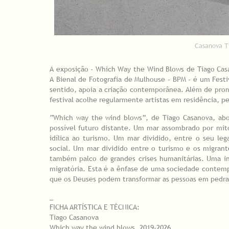
Casanova T
A exposição - Which Way the Wind Blows de Tiago Casan
A Bienal de Fotografia de Mulhouse - BPM - é um Festi
sentido, apoia a criação contemporânea. Além de prom
festival acolhe regularmente artistas em residência, p
“Which way the wind blows”, de Tiago Casanova, ab
possível futuro distante. Um mar assombrado por mit
idílica ao turismo. Um mar dividido, entre o seu le
social. Um mar dividido entre o turismo e os migra
também palco de grandes crises humanitárias. Uma inst
migratória. Esta é a ênfase de uma sociedade contempo
que os Deuses podem transformar as pessoas em pedra
_
FICHA ARTÍSTICA E TÉCNICA:
Tiago Casanova
Which way the wind blows, 2019-2026.