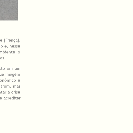
e [França].
do e, nesse
ambiente, o
hos.
isto em um
 sua imagem
económico e
strum, mas
tar a crise
e acreditar