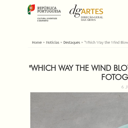
ESTÁ AQUI
Home
»
Notícias
»
Destaques
»
"Which Way the Wind Blow
"WHICH WAY THE WIND BLO
FOTOG
6 