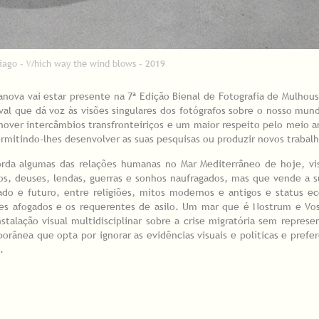
iago - Which way the wind blows - 2019
ova vai estar presente na 7ª Edição Bienal de Fotografia de Mulhous
val que dá voz às visões singulares dos fotógrafos sobre o nosso mun
over intercâmbios transfronteiriços e um maior respeito pelo meio 
ermitindo-lhes desenvolver as suas pesquisas ou produzir novos trabal
orda algumas das relações humanas no Mar Mediterrâneo de hoje, v
os, deuses, lendas, guerras e sonhos naufragados, mas que vende a
gado e futuro, entre religiões, mitos modernos e antigos e status 
ntes afogados e os requerentes de asilo. Um mar que é Nostrum e Vo
alação visual multidisciplinar sobre a crise migratória sem represen
rânea que opta por ignorar as evidências visuais e políticas e prefer
.