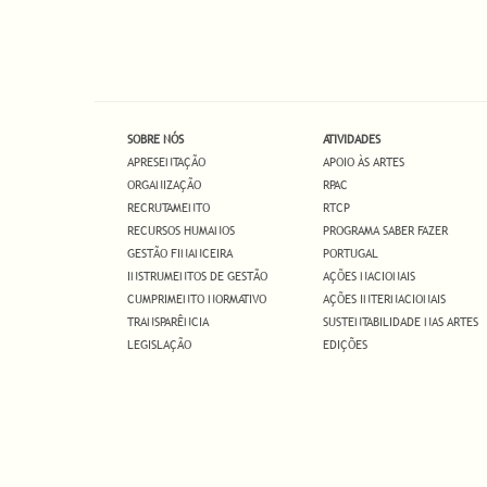
SOBRE NÓS
ATIVIDADES
APRESENTAÇÃO
APOIO ÀS ARTES
ORGANIZAÇÃO
RPAC
RECRUTAMENTO
RTCP
RECURSOS HUMANOS
PROGRAMA SABER FAZER
GESTÃO FINANCEIRA
PORTUGAL
INSTRUMENTOS DE GESTÃO
AÇÕES NACIONAIS
CUMPRIMENTO NORMATIVO
AÇÕES INTERNACIONAIS
TRANSPARÊNCIA
SUSTENTABILIDADE NAS ARTES
LEGISLAÇÃO
EDIÇÕES