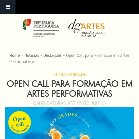
ESTÁ AQUI
Home
»
Notícias
»
Destaques
»
Open Call para Formação em Artes
Performativas
OPORTUNIDADE
OPEN CALL PARA FORMAÇÃO EM
ARTES PERFORMATIVAS
CANDIDATURAS ATÉ 15 DE JUNHO