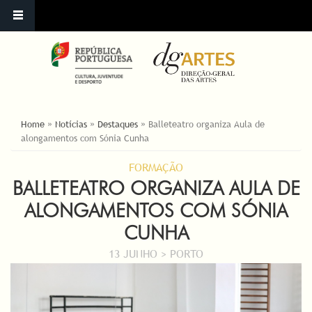
ESTÁ AQUI
Home
»
Notícias
»
Destaques
»
Balleteatro organiza Aula de
alongamentos com Sónia Cunha
FORMAÇÃO
BALLETEATRO ORGANIZA AULA DE
ALONGAMENTOS COM SÓNIA
CUNHA
13 JUNHO > PORTO