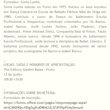
Formador: Sónia Cunha
Sónia Cunha nasceu no Porto em 1975. Iniciou os seus estudos
em Dança Clássica na Escola de Bailado Fátima Valle da Veiga em
1980. Concluiu o curso de Dança no balleteatro Escola
Profissional e frequentou workshops orientados por Né Barros,
Isabel Barros, Jordi Cortés Molina, João Fiadeiro, Clara
Andermatt, Peter Michael Dietz, Companhia Raíz di Polon, Paulo
Ribeiro, entre outros. Desde 1996 é formadora do balleteatro
Escola Profissional, onde leciona a disciplina de Ballet Clássico. É
bailarina profissional desde 1992, sendo intérprete de vários
projetos das coreógrafas Né Barros e Isabel Barros.
_
LOCAIS, DATAS E HORÁRIOS DE APRESENTAÇÃO:
The Editory Garden Baixa – Porto
13 de junho
10h30-11h30
_
INFORMAÇÕES SOBRE BILHETEIRA:
Formulário de inscrição:
https://forms.office.com/pages/responsepage.aspx?
id=iCXRX9Qw10Sg5qjFuK9B4CUL37JFWIpFh4q5nmzd-