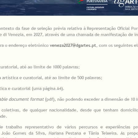
ntexto da fase de seleção prévia relativa à Representação Oficial Po
ale di Venezia, em 2027, através de uma chamada de manifestação de in
ara o endereço eletrónico
veneza2027@dgartes.pt
, com os seguintes e
curatorial, até ao limite de 1000 palavras;
rtística e curatorial, até ao limite de 500 palavras;
ica e curatorial (uma página A4).
able document format
(pdf), não podendo exceder a dimensão de 10 
 coletivas, de qualquer nacionalidade, desde que tenham domicílio
ade.
 trabalho representativo de vários percursos e experiências prof
 João Gomes da Silva, Mariana Pestana e Tânia Teixeira. As propo