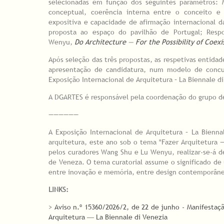
selecionadas em função dos seguintes parâmetros: M
conceptual, coerência interna entre o conceito e a
expositiva e capacidade de afirmação internacional d
proposta ao espaço do pavilhão de Portugal; Res
Wenyu,
Do Architecture — For the Possibility of Coexi
Após seleção das três propostas, as respetivas entida
apresentação de candidatura, num modelo de concurs
Exposição Internacional de Arquitetura – La Biennale d
A DGARTES é responsável pela coordenação do grupo de
——————
A Exposição Internacional de Arquitetura – La Bienn
arquitetura, este ano sob o tema "Fazer Arquitetura 
pelos curadores Wang Shu e Lu Wenyu, realizar-se-á de
de Veneza. O tema curatorial assume o significado de u
entre inovação e memória, entre design contemporâneo
LINKS:
>
Aviso n.º 15360/2026/2, de 22 de junho - Manifestaç
Arquitetura ― La Biennale di Venezia