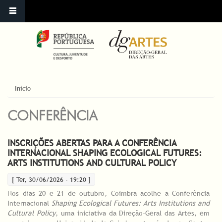
ESTÁ AQUI
Início
CONFERÊNCIA
INSCRIÇÕES ABERTAS PARA A CONFERÊNCIA
INTERNACIONAL SHAPING ECOLOGICAL FUTURES:
ARTS INSTITUTIONS AND CULTURAL POLICY
[ Ter, 30/06/2026 - 19:20 ]
Nos dias 20 e 21 de outubro, Coimbra acolhe a Conferência
Internacional
Shaping Ecological Futures: Arts Institutions and
Cultural Policy
, uma iniciativa da Direção-Geral das Artes, em