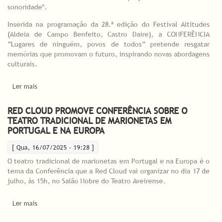
sonoridade".
Inserida na programação da 28.ª edição do Festival Altitudes
(Aldeia de Campo Benfeito, Castro Daire), a CONFERÊNCIA
“Lugares de ninguém, povos de todos” pretende resgatar
memórias que promovam o futuro, inspirando novas abordagens
culturais.
Ler mais
acerca de DGARTES participa na CONFERÊNCIA “Lugares de
ninguém, povos de todos” no Festival Altitudes
RED CLOUD PROMOVE CONFERÊNCIA SOBRE O
TEATRO TRADICIONAL DE MARIONETAS EM
PORTUGAL E NA EUROPA
[ Qua, 16/07/2025 - 19:28 ]
O teatro tradicional de marionetas em Portugal e na Europa é o
tema da Conferência que a Red Cloud vai organizar no dia 17 de
julho, às 15h, no Salão Nobre do Teatro Aveirense.
Ler mais
acerca de Red Cloud promove Conferência sobre o Teatro
Tradicional de Marionetas em Portugal e na Europa