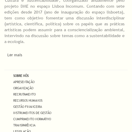
'Cultura e Sustentabilidade', coorganizado anualmente pelo
projeto DME no espaço Lisboa Incomum. Contando com sete
edições desde 2017 (ano de inauguração do espaço lisboeta),
tem como objetivo fomentar uma discussão interdisciplinar
(artística, científica, política) sobre os papéis que as práticas
artísticas podem assumir para a consciencialização ambiental,
intervindo na discussão sobre temas como a sustentabilidade e
a ecologia.
Ler mais
acerca de "Espécies em extinção" é o tema da Conferência
"Cultura & Sustentabilidade" organizada pelo Projecto DME
SOBRE NÓS
APRESENTAÇÃO
ORGANIZAÇÃO
RECRUTAMENTO
RECURSOS HUMANOS
GESTÃO FINANCEIRA
INSTRUMENTOS DE GESTÃO
CUMPRIMENTO NORMATIVO
TRANSPARÊNCIA
LEGISLAÇÃO