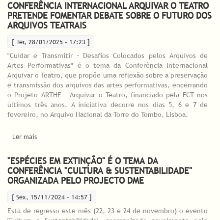
CONFERÊNCIA INTERNACIONAL ARQUIVAR O TEATRO
PRETENDE FOMENTAR DEBATE SOBRE O FUTURO DOS
ARQUIVOS TEATRAIS
[ Ter, 28/01/2025 - 17:23 ]
"Cuidar e Transmitir – Desafios Colocados pelos Arquivos de
Artes Performativas" é o tema da Conferência Internacional
Arquivar o Teatro, que propõe uma reflexão sobre a preservação
e transmissão dos arquivos das artes performativas, encerrando
o Projeto ARTHE – Arquivar o Teatro, financiado pela FCT nos
últimos três anos. A iniciativa decorre nos dias 5, 6 e 7 de
fevereiro, no Arquivo Nacional da Torre do Tombo, Lisboa.
Ler mais
acerca de Conferência Internacional Arquivar o Teatro pretende
fomentar debate sobre o futuro dos arquivos teatrais
"ESPÉCIES EM EXTINÇÃO" É O TEMA DA
CONFERÊNCIA "CULTURA & SUSTENTABILIDADE"
ORGANIZADA PELO PROJECTO DME
[ Sex, 15/11/2024 - 14:57 ]
Está de regresso este mês (22, 23 e 24 de novembro) o evento