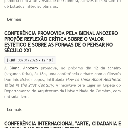
parceria com a Universidade de Coimbra, através do seu Centro
de Estudos Interdisciplinares.
Ler mais
acerca de Inscrições abertas para a Conferência Internacional
Shaping Ecological Futures: Arts Institutions and Cultural Policy
CONFERÊNCIA PROMOVIDA PELA BIENAL ANOZERO
PROPÕE REFLEXÃO CRÍTICA SOBRE O VALOR
ESTÉTICO E SOBRE AS FORMAS DE O PENSAR NO
SÉCULO XXI
[ Qui, 08/01/2026 - 12:18 ]
A
Bienal Anozero
promove, no próximo dia 12 de janeiro
(segunda-feira), às 18h, uma conferência-debate com o filósofo
Dominic McIver Lopes, intitulada
How to Think About Aesthetic
Value in the 21st Century
. A iniciativa terá lugar na Capela do
Departamento de Arquitetura da Universidade de Coimbra, com
entrada livre.
Ler mais
acerca de Conferência promovida pela Bienal Anozero propõe
reflexão crítica sobre o valor estético e sobre as formas de o
pensar no século XXI
CONFERÊNCIA INTERNACIONAL "ARTE, CIDADANIA E