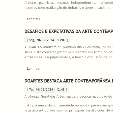
Artistas, galeristas, espaços independentes, institui
evento, com realização de debates e apresentação de 
Ler mais
acerca de Primeiro Fórum das Artes Visuais lanç
DESAFIOS E EXPETATIVAS DA ARTE CONTE
[ Seg, 20/05/2024 - 13:09 ]
A DGARTES realizará no próximo dia 24 de maio, pelas 
Talks. Esta conversa promove o debate em torno do pa
entre os seus equipamentos, e lança a discussão de poss
Ler mais
acerca de Desafios e expetativas da Arte Conte
DGARTES DESTACA ARTE CONTEMPORÂNEA E
[ Ter, 14/05/2024 - 12:48 ]
A Direção-Geral das Artes marca presença na edição de 
Esta presença dá continuidade ao apoio que a área gov
artístico articulado com as principais instituições de