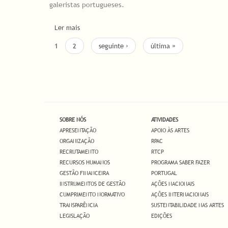
galeristas portugueses.
Ler mais
acerca de DGARTES destaca Arte Contemporânea
PÁGINAS
1
2
seguinte ›
última »
SOBRE NÓS
ATIVIDADES
APRESENTAÇÃO
APOIO ÀS ARTES
ORGANIZAÇÃO
RPAC
RECRUTAMENTO
RTCP
RECURSOS HUMANOS
PROGRAMA SABER FAZER
GESTÃO FINANCEIRA
PORTUGAL
INSTRUMENTOS DE GESTÃO
AÇÕES NACIONAIS
CUMPRIMENTO NORMATIVO
AÇÕES INTERNACIONAIS
TRANSPARÊNCIA
SUSTENTABILIDADE NAS ARTES
LEGISLAÇÃO
EDIÇÕES