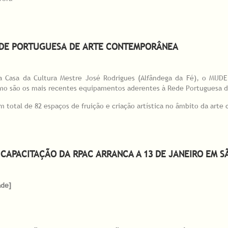
ulo 6 da Formação RPAC
EDE PORTUGUESA DE ARTE CONTEMPORÂNEA
, a Casa da Cultura Mestre José Rodrigues (Alfândega da Fé), o MUDE
mo são os mais recentes equipamentos aderentes à Rede Portuguesa 
 total de 82 espaços de fruição e criação artística no âmbito da art
ede Portuguesa de Arte Contemporânea
APACITAÇÃO DA RPAC ARRANCA A 13 DE JANEIRO EM S
ade]
Capacitação da RPAC arranca a 13 de janeiro em São João da Madeira