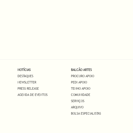
 em rede na ARCOlisboa2024
NOTÍCIAS
BALCÃO ARTES
DESTAQUES
PROCURO APOIO
NEWSLETTER
PEDI APOIO
PRESS RELEASE
TENHO APOIO
AGENDA DE EVENTOS
COMUNIDADE
SERVIÇOS
ARQUIVO
BOLSA ESPECIALISTAS