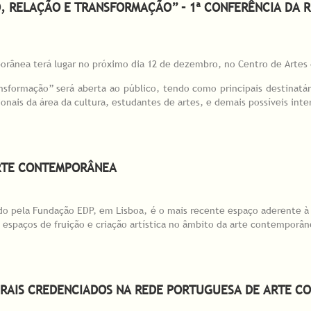
, RELAÇÃO E TRANSFORMAÇÃO” – 1ª CONFERÊNCIA DA 
orânea terá lugar no próximo dia 12 de dezembro, no Centro de Artes 
nsformação” será aberta ao público, tendo como principais destinatá
nais da área da cultura, estudantes de artes, e demais possíveis inte
, relação e transformação” – 1ª Conferência da Rede Portuguesa de Arte C
ARTE CONTEMPORÂNEA
rido pela Fundação EDP, em Lisboa, é o mais recente espaço aderente 
espaços de fruição e criação artística no âmbito da arte contemporân
rte Contemporânea
RAIS CREDENCIADOS NA REDE PORTUGUESA DE ARTE C