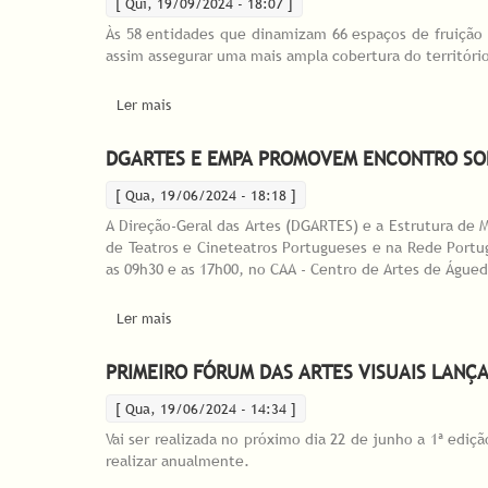
[ Qui, 19/09/2024 - 18:07 ]
Às 58 entidades que dinamizam 66 espaços de fruição 
assim assegurar uma mais ampla cobertura do território
Ler mais
acerca de Mais nove equipamentos/espaços cultu
DGARTES E EMPA PROMOVEM ENCONTRO SOB
[ Qua, 19/06/2024 - 18:18 ]
A Direção-Geral das Artes (DGARTES) e a Estrutura de 
de Teatros e Cineteatros Portugueses e na Rede Portu
as 09h30 e as 17h00, no CAA - Centro de Artes de Águed
Ler mais
acerca de DGARTES e EMPA promovem encontro sob
PRIMEIRO FÓRUM DAS ARTES VISUAIS LANÇ
[ Qua, 19/06/2024 - 14:34 ]
Vai ser realizada no próximo dia 22 de junho a 1ª ediç
realizar anualmente.