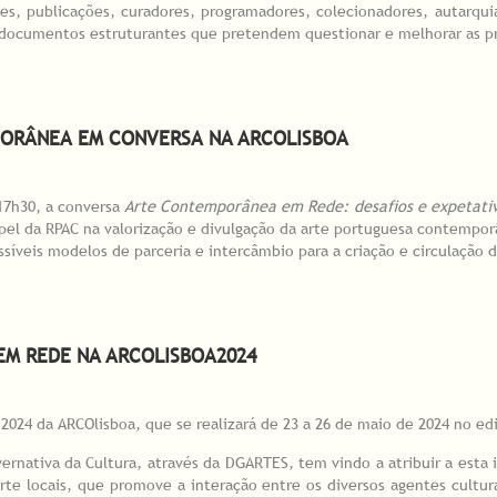
ções, publicações, curadores, programadores, colecionadores, autarqui
documentos estruturantes que pretendem questionar e melhorar as prát
a debate sobre a RPAC - Rede Portuguesa de Arte Contemporânea
MPORÂNEA EM CONVERSA NA ARCOLISBOA
17h30, a conversa
Arte Contemporânea em Rede: desafios e expetati
pel da RPAC na valorização e divulgação da arte portuguesa contempor
íveis modelos de parceria e intercâmbio para a criação e circulação de
mporânea em conversa na ARCOlisboa
M REDE NA ARCOLISBOA2024
2024 da ARCOlisboa, que se realizará de 23 a 26 de maio de 2024 no edi
ernativa da Cultura, através da DGARTES, tem vindo a atribuir a esta
 arte locais, que promove a interação entre os diversos agentes cultu