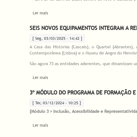
Ler mais
acerca de Chaves, Óbidos e Évora recebem o Mód
SEIS NOVOS EQUIPAMENTOS INTEGRAM A R
[ Seg, 03/03/2025 - 14:42 ]
A Casa das Histórias (Cascais), o Quartel (Abrantes)
Contemporânea (Lisboa) e o Museu de Angra do Heroís
São agora 73 as entidades aderentes, que dinamizam um
Ler mais
acerca de Seis novos equipamentos integram a R
3º MÓDULO DO PROGRAMA DE FORMAÇÃO E C
[ Ter, 03/12/2024 - 10:25 ]
[Módulo 3 > Inclusão, Acessibilidade e Representativid
Ler mais
acerca de 3º Módulo do Programa de Formação e 