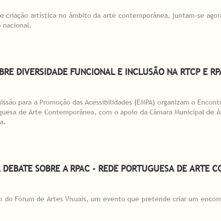
e criação artística no âmbito da arte contemporânea, juntam-se ago
 nacional.
rais credenciados na Rede Portuguesa de Arte Contemporânea (RPAC)
RE DIVERSIDADE FUNCIONAL E INCLUSÃO NA RTCP E RP
Missão para a Promoção das Acessibilidades (EMPA) organizam o Encont
guesa de Arte Contemporânea, com o apoio da Câmara Municipal de Ág
a.
re Diversidade Funcional e Inclusão na RTCP e RPAC
A DEBATE SOBRE A RPAC - REDE PORTUGUESA DE ARTE
ão do Fórum de Artes Visuais, um evento que pretende criar um encontro