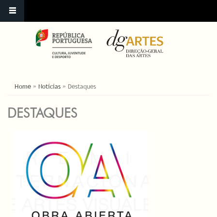
ESTÁ AQUI
Home
»
Notícias
»
Destaques
DESTAQUES