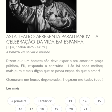
ASTA TEATRO APRESENTA PARADJANOV – A
CELEBRAÇÃO DA VIDA EM ESPANHA
[ Qui, 16/04/2026 - 14:55 ]
A beleza vai salvar o mundo….
Dizem que um homem não deve expor o seu amor em praça
pública, EU, respondo o contrário – Não há nada melhor,
mais puro e mais digno que se possa expor, do que o amor!
Chamaram-me louco, degenerado… Negaram-me tudo, tudo!
Ler mais
PÁGINAS
« primeira
‹ anterior
…
13
14
15
16
17
18
19
20
21
…