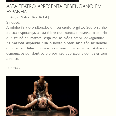
ASTA TEATRO APRESENTA DESENGANO EM
ESPANHA
[ Seg, 20/04/2026 - 16:04 ]
Sinopse:
A minha fala é o silêncio, o meu canto o grito. Sou o sonho
da tua esperança, a tua febre que nunca descansa, o delírio
que te há de matar! Beija-me as mãos amor, devagarinho…
As pessoas esperam que a nossa a vida seja tão miserável
quanto a delas. Somos criaturas maltratadas, estamos
esmagados por dentro, e é por isso que alguns de nós gritam
à noite.
Ler mais