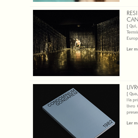
RES
CAN
[ Qui,
Termi
Europ
Ler m
LIV
[ Qua,
Na pr
livro
prese
Ler m