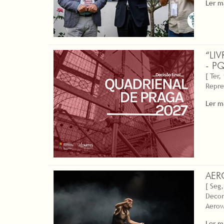
Ler m
“LI
- P
[ Ter,
Repre
Ler m
AER
[ Seg,
Decor
Aerow
Ler m