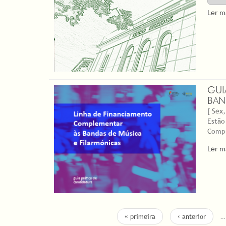
Ler m
GUI
BAN
[ Sex,
Estão
Compl
Ler m
PÁGINAS
« primeira
‹ anterior
…