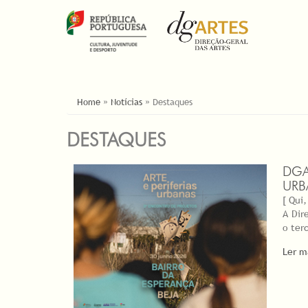
ESTÁ AQUI
Home
»
Notícias
»
Destaques
DESTAQUES
DGA
URB
[ Qui,
A Dir
o ter
Ler m