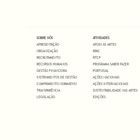
SOBRE NÓS
ATIVIDADES
APRESENTAÇÃO
APOIO ÀS ARTES
ORGANIZAÇÃO
RPAC
RECRUTAMENTO
RTCP
RECURSOS HUMANOS
PROGRAMA SABER FAZER
GESTÃO FINANCEIRA
PORTUGAL
INSTRUMENTOS DE GESTÃO
AÇÕES NACIONAIS
CUMPRIMENTO NORMATIVO
AÇÕES INTERNACIONAIS
TRANSPARÊNCIA
SUSTENTABILIDADE NAS ARTES
LEGISLAÇÃO
EDIÇÕES