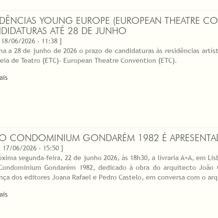
IDÊNCIAS YOUNG EUROPE (EUROPEAN THEATRE CO
DIDATURAS ATÉ 28 DE JUNHO
 18/06/2026 - 11:38 ]
na a 28 de junho de 2026 o prazo de candidaturas às residências artí
eia de Teatro (ETC)- European Theatre Convention (ETC).
ais
RO CONDOMINIUM GONDARÉM 1982 É APRESENTAD
 17/06/2026 - 15:50 ]
óxima segunda-feira, 22 de junho 2026, às 18h30, a livraria A+A, em L
 Condominium Gondarém 1982, dedicado à obra do arquitecto João 
nça dos editores Joana Rafael e Pedro Castelo, em conversa com o arq
ais