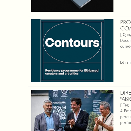
PRO
COM
[ Qua,
Decor
curad
Ler m
DIR
"AB
[ Ter,
A Fei
percu
perfo