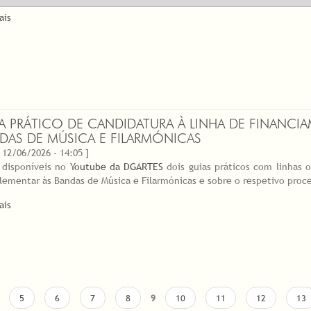
ais
A PRÁTICO DE CANDIDATURA À LINHA DE FINANC
DAS DE MÚSICA E FILARMÓNICAS
 12/06/2026 - 14:05 ]
 disponíveis no
Youtube da DGARTES
dois guias práticos com linhas 
ementar às Bandas de Música e Filarmónicas e sobre o respetivo proce
ais
5
6
7
8
9
10
11
12
13