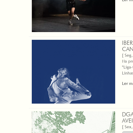
IBE
CAN
[ Seg,
Na pr
"Liga
Linha
Ler m
DGA
AVE
[ Sex,