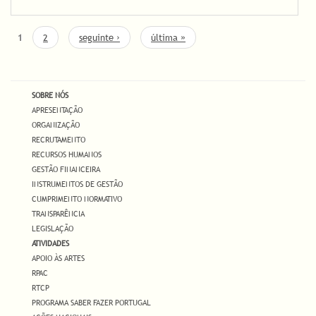
PÁGINAS
1
2
seguinte ›
última »
SOBRE NÓS
APRESENTAÇÃO
ORGANIZAÇÃO
RECRUTAMENTO
RECURSOS HUMANOS
GESTÃO FINANCEIRA
INSTRUMENTOS DE GESTÃO
CUMPRIMENTO NORMATIVO
TRANSPARÊNCIA
LEGISLAÇÃO
ATIVIDADES
APOIO ÀS ARTES
RPAC
RTCP
PROGRAMA SABER FAZER PORTUGAL