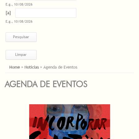
E.g., 10/08/2026
Datas
Date
E.g., 10/08/2026
ESTÁ AQUI
Home
»
Notícias
»
Agenda de Eventos
AGENDA DE EVENTOS
PÁGINAS