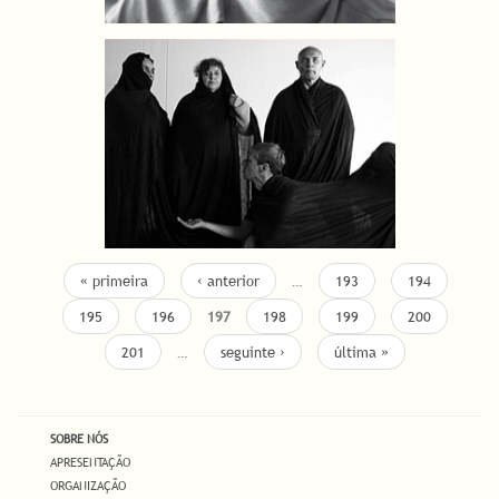
« primeira
‹ anterior
…
193
194
195
196
197
198
199
200
201
…
seguinte ›
última »
SOBRE NÓS
APRESENTAÇÃO
ORGANIZAÇÃO