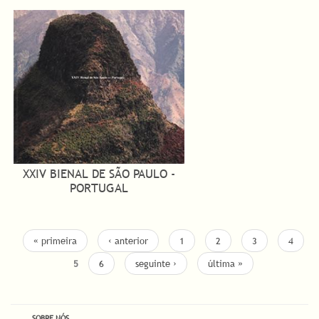
XXIV BIENAL DE SÃO PAULO -
PORTUGAL
« primeira
‹ anterior
1
2
3
4
5
6
seguinte ›
última »
SOBRE NÓS