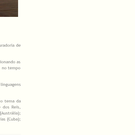
uradoria de
tionando as
is no tempo
 linguagens
 o tema da
e dos Reis,
Austrália);
ias (Cuba);