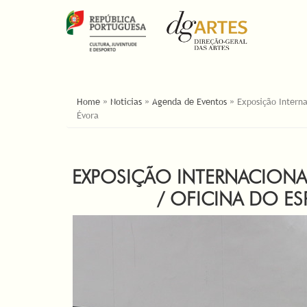
ESTÁ AQUI
Home
»
Noticias
»
Agenda de Eventos
»
Exposição Intern
Évora
EXPOSIÇÃO INTERNACIONAL
/ OFICINA DO ES