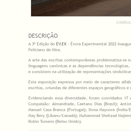
Créditos
DESCRIÇÃO
A 3ª Edição do
EV.EX
– Évora Experimental 2022 inaugur
Feliciano de Mira.
A arte das escritas contemporâneas problematiza-se 
linguagens canônicas e as dependências tecnológicas,
e consistem na utilização de representações simbólica
Esta exposição expressa por meio de caracteres alfab
escritas, oriundas de diferentes espaços geográficos e r
Evidenciando essa diversidade, foram convidados 17
Compaixão: Almandrade, Caetano Dias (Brasil); Antóni
Manuel Casa Branca (Portugal); Dona Mayoora (Índia/EU
May Bery (Líbano/Canadá); Muhammad Shehzad Majeed (P
Robin Tomens (Reino Unido).