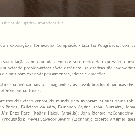
: Oficina do Espírito/ Invencionarium
ou a exposição internacional Compaixão – Escritas Poligráficas, com c
na sua relação com o mundo e com os seus meios de expressão, ques
 enunciando problemáticas sócio-estéticas. As escritas são imemoria
s e sinais para exprimir pensamentos, ideias e emoções.
éticos convencionais ou imaginados, as possibilidades dinâmicas das
eferenciais culturais.
 artistas dos cinco cantos do mundo para exporem as suas obras sob
o Barros, Feliciano de Mira, Fernando Aguiar, Isabel Murteira, Jorg
A); Enzo Patti (Itália); Hakou (Argélia); John Richard McConnochie (
aquistão); Nieves Salvador Bayarri (Espanha); Roberto Artemio Igles