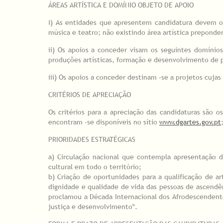
ÁREAS ARTÍSTICA E DOMÍNIO OBJETO DE APOIO
i) As entidades que apresentem candidatura devem opta
música e teatro; não existindo área artística prepond
ii) Os apoios a conceder visam os seguintes domínios 
produções artísticas, formação e desenvolvimento de 
iii) Os apoios a conceder destinam -se a projetos cuja
CRITÉRIOS DE APRECIAÇÃO
Os critérios para a apreciação das candidaturas são 
encontram -se disponíveis no sítio
www.dgartes.gov.pt
PRIORIDADES ESTRATÉGICAS
a) Circulação nacional que contempla apresentação d
cultural em todo o território;
b) Criação de oportunidades para a qualificação de 
dignidade e qualidade de vida das pessoas de ascendê
proclamou a Década Internacional dos Afrodescendent
justiça e desenvolvimento".