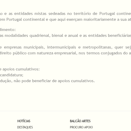
o e as entidades mistas sedeadas no território de Portugal contine
l em Portugal continental e que aqui exerçam maioritariamente a sua at
edimento:
 nas modalidades quadrienal, bienal e anual e as entidades beneficiári
e empresas municipais, intermunicipais e metropolitanas, quer se
ireito público com natureza empresarial, nos termos conjugados do artig
de apoios cumulativos:
 candidatura;
dução, não pode beneficiar de apoios cumulativos.
NOTÍCIAS
BALCÃO ARTES
DESTAQUES
PROCURO APOIO