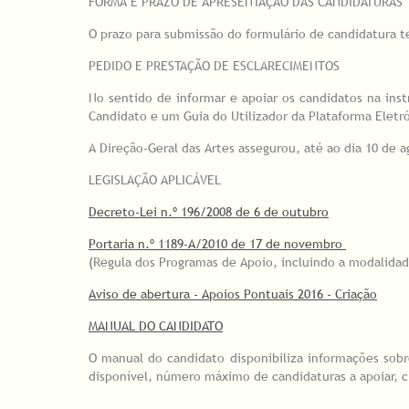
FORMA E PRAZO DE APRESENTAÇÃO DAS CANDIDATURAS
O prazo para submissão do formulário de candidatura t
PEDIDO E PRESTAÇÃO DE ESCLARECIMENTOS
No sentido de informar e apoiar os candidatos na inst
Candidato e um Guia do Utilizador da Plataforma Elet
A Direção-Geral das Artes assegurou, até ao dia 10 de
LEGISLAÇÃO APLICÁVEL
Decreto-Lei n.º 196/2008 de 6 de outubro
Portaria n.º 1189-A/2010 de 17 de novembro
(Regula dos Programas de Apoio, incluindo a modalida
Aviso de abertura - Apoios Pontuais 2016 - Criação
MANUAL DO CANDIDATO
O manual do candidato disponibiliza informações sobr
disponível, número máximo de candidaturas a apoiar, cr