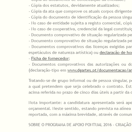
- Cópia dos estatutos, devidamente atualizados;
- Cópia da ata que comprove os atuais corpos dirigent
- Cópia do documento de identificação da pessoa singul
- No caso de entidade sujeita a registo comercial, cóp
- No caso de cooperativa, credencial da legal constitu
- Documento comprovativo de situação regularizada per
- Documento comprovativo de situação regularizada per
- Documentos comprovativos das licenças exigidas par
espetáculos de natureza artística) ou
declaração de ho
-
Ficha de fornecedor
;
- Documentos comprovativos das autorizações ou do
(declaração-tipo em
www.dgartes.pt/documentacao/an
Tratando-se de grupo informal ou de pessoa singular,
a qual pretendem que seja celebrado o contrato. Est
acima referida no prazo de cinco dias úteis a partir da
Nota importante: a candidatura apresentada será ap
orçamental. Neste sentido, estando prevista na alínea 
reportada, com a máxima brevidade, através de comun
SOBRE O PROGRAMA DE APOIO PONTUAL 2016 - CRIAÇÃO