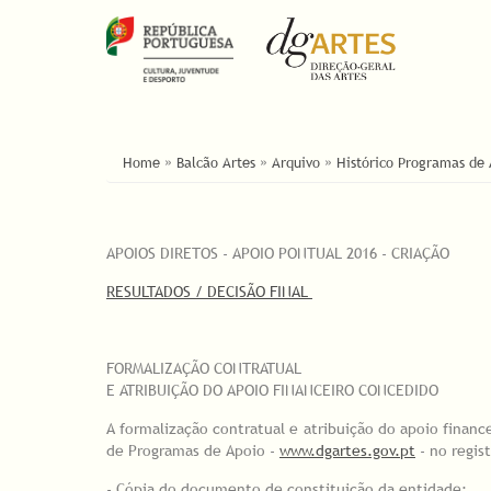
ESTÁ AQUI
Home
»
Balcão Artes
»
Arquivo
»
Histórico Programas de
APOIOS DIRETOS - APOIO PONTUAL 2016 - CRIAÇÃO
RESULTADOS / DECISÃO FINAL
FORMALIZAÇÃO CONTRATUAL
E ATRIBUIÇÃO DO APOIO FINANCEIRO CONCEDIDO
A formalização contratual e atribuição do apoio finan
de Programas de Apoio -
www.dgartes.gov.pt
- no regis
- Cópia do documento de constituição da entidade;