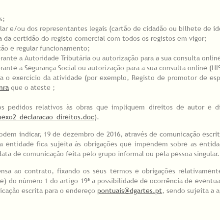
es;
ar e/ou dos representantes legais (cartão de cidadão ou bilhete de ide
ia da certidão do registo comercial com todos os registos em vigor;
ição e regular funcionamento;
ante a Autoridade Tributária ou autorização para a sua consulta onlin
ante a Segurança Social ou autorização para a sua consulta online (NI
a o exercício da atividade (por exemplo, Registo de promotor de esp
nra
que o ateste ;
s pedidos relativos às obras que impliquem direitos de autor e d
exo2_declaracao_direitos.doc
).
 podem indicar, 19 de dezembro de 2016, através de comunicação escri
a entidade fica sujeita às obrigações que impendem sobre as entida
 data de comunicação feita pelo grupo informal ou pela pessoa singular
ensa ao contrato, fixando os seus termos e obrigações relativamen
e) do número 1 do artigo 19ª a possibilidade de ocorrência de eventua
icação escrita para o endereço
pontuais@dgartes.pt
, sendo sujeita a 