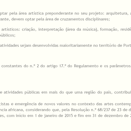
r pela área artística preponderante no seu projeto: arquitetura, art
erante, devem optar pela área de cruzamentos disciplinares;
artísticos: criação, interpretação (área da música), formação, residê
públicos;
s atividades sejam desenvolvidas maioritariamente no território de Por
os constantes do n.º 2 do artigo 17.º do Regulamento e os parâmetro
;
e atividades públicas em mais do que uma região do país, contribui
artistas e emergência de novos valores no contexto das artes conte
ncia africana, considerando que, pela Resolução n.º 68/237 de 23 de
es, com início em 1 de janeiro de 2015 e fim em 31 de dezembro de