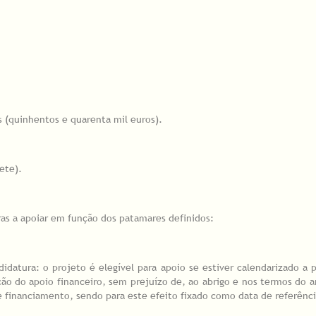
s (quinhentos e quarenta mil euros).
sete).
s a apoiar em função dos patamares definidos:
idatura: o projeto é elegível para apoio se estiver calendarizado a 
ção do apoio financeiro, sem prejuízo de, ao abrigo e nos termos do a
de financiamento, sendo para este efeito fixado como data de referênc