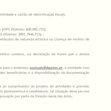
ntidade e cartão de identificação fiscal);
e (NIPC DGArtes: 600.082.733);
SS DGArtes: 2001.7946.713);
etáculos de natureza artística ou Licença de recinto de
ireitos conexos, ou declaração de honra que o ateste
ta para o endereço
pontuais@dgartes.pt
, a entidade com
des beneficiárias e à disponibilização da documentação
.
te ao cumprimento do projeto de atividades e previsão
is ajustamentos à candidatura, tal situação deve ser-nos
aprovação por parte da Direção-Geral das Artes.