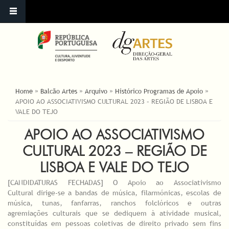
ESTÁ AQUI
Home
»
Balcão Artes
»
Arquivo
»
Histórico Programas de Apoio
»
APOIO AO ASSOCIATIVISMO CULTURAL 2023 – REGIÃO DE LISBOA E
VALE DO TEJO
APOIO AO ASSOCIATIVISMO
CULTURAL 2023 – REGIÃO DE
LISBOA E VALE DO TEJO
[CANDIDATURAS FECHADAS] O Apoio ao Associativismo
Cultural dirige-se a bandas de música, filarmónicas, escolas de
música, tunas, fanfarras, ranchos folclóricos e outras
agremiações culturais que se dediquem à atividade musical,
constituídas em pessoas coletivas de direito privado sem fins