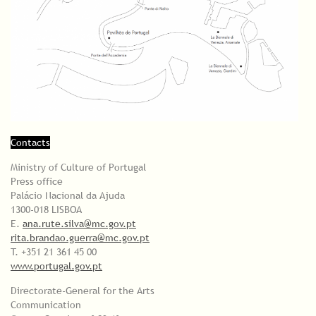
Contacts
Ministry of Culture of Portugal
Press office
Palácio Nacional da Ajuda
1300-018 LISBOA
E.
ana.rute.silva@mc.gov.pt
rita.brandao.guerra@mc.gov.pt
T. +351 21 361 45 00
www.portugal.gov.pt
Directorate-General for the Arts
Communication