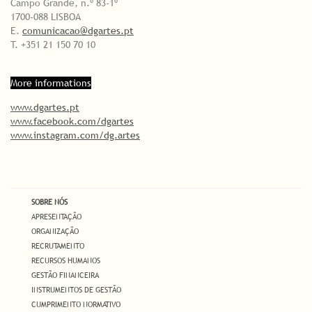
Campo Grande, n.º 83-1º
1700-088 LISBOA
E.
comunicacao@dgartes.pt
T. +351 21 150 70 10
More informations
www.dgartes.pt
www.facebook.com/dgartes
www.instagram.com/dg.artes
SOBRE NÓS
APRESENTAÇÃO
ORGANIZAÇÃO
RECRUTAMENTO
RECURSOS HUMANOS
GESTÃO FINANCEIRA
INSTRUMENTOS DE GESTÃO
CUMPRIMENTO NORMATIVO