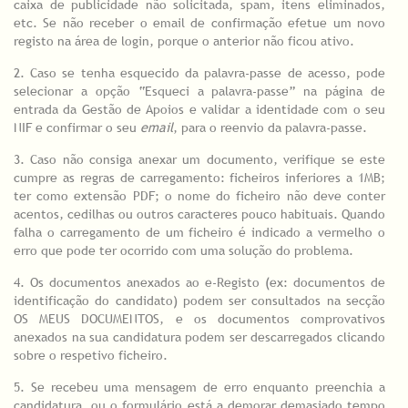
caixa de publicidade não solicitada, spam, itens eliminados,
etc. Se não receber o email de confirmação efetue um novo
registo na área de login, porque o anterior não ficou ativo.
2. Caso se tenha esquecido da palavra-passe de acesso, pode
selecionar a opção “Esqueci a palavra-passe” na página de
entrada da Gestão de Apoios e validar a identidade com o seu
NIF e confirmar o seu
email
, para o reenvio da palavra-passe.
3. Caso não consiga anexar um documento, verifique se este
cumpre as regras de carregamento: ficheiros inferiores a 1MB;
ter como extensão PDF; o nome do ficheiro não deve conter
acentos, cedilhas ou outros caracteres pouco habituais. Quando
falha o carregamento de um ficheiro é indicado a vermelho o
erro que pode ter ocorrido com uma solução do problema.
4. Os documentos anexados ao e-Registo (ex: documentos de
identificação do candidato) podem ser consultados na secção
OS MEUS DOCUMENTOS, e os documentos comprovativos
anexados na sua candidatura podem ser descarregados clicando
sobre o respetivo ficheiro.
5. Se recebeu uma mensagem de erro enquanto preenchia a
candidatura, ou o formulário está a demorar demasiado tempo