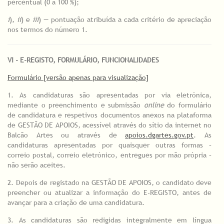
percentual (0 a 100 %);
i
),
ii
) e
iii
) — pontuação atribuída a cada critério de apreciação
nos termos do número 1.
VI - E-REGISTO, FORMULÁRIO, FUNCIONALIDADES
Formulário [versão apenas para visualização]
1. As candidaturas são apresentadas por via eletrónica,
mediante o preenchimento e submissão
online
do formulário
de candidatura e respetivos documentos anexos na plataforma
de GESTÃO DE APOIOS, acessível através do sítio da internet no
Balcão Artes ou através de
apoios.dgartes.gov.pt
. As
candidaturas apresentadas por quaisquer outras formas –
correio postal, correio eletrónico, entregues por mão própria –
não serão aceites.
2. Depois de registado na GESTÃO DE APOIOS, o candidato deve
preencher ou atualizar a informação do E-REGISTO, antes de
avançar para a criação de uma candidatura.
3. As candidaturas são redigidas integralmente em língua