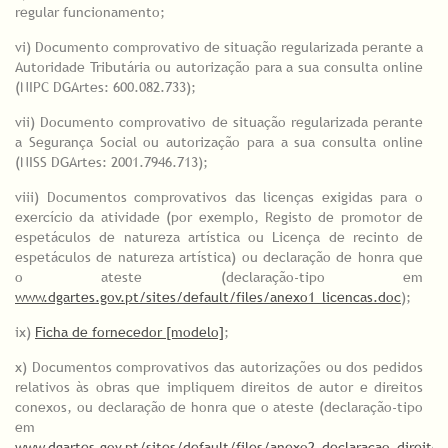
regular funcionamento;
vi) Documento comprovativo de situação regularizada perante a
Autoridade Tributária ou autorização para a sua consulta online
(NIPC DGArtes: 600.082.733);
vii) Documento comprovativo de situação regularizada perante
a Segurança Social ou autorização para a sua consulta online
(NISS DGArtes: 2001.7946.713);
viii) Documentos comprovativos das licenças exigidas para o
exercício da atividade (por exemplo, Registo de promotor de
espetáculos de natureza artística ou Licença de recinto de
espetáculos de natureza artística) ou declaração de honra que
o ateste (declaração-tipo em
www.dgartes.gov.pt/sites/default/files/anexo1_licencas.doc
);
ix)
Ficha de fornecedor [modelo]
;
x) Documentos comprovativos das autorizações ou dos pedidos
relativos às obras que impliquem direitos de autor e direitos
conexos, ou declaração de honra que o ateste (declaração-tipo
em
www.dgartes.gov.pt/sites/default/files/anexo2_declaracao_direitos