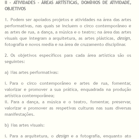
II - ATIVIDADES - ÁREAS ARTÍSTICAS, DOMÍNIOS DE ATIVIDADE,
OBJETIVOS
1.
_
Podem ser apoiados projetos e atividades na área das artes
performativas, nas quais se incluem o circo contemporâneo e
as artes de rua, a dança, a música e o teatro; na área das artes
visuais que integram a arquitetura, as artes plásticas,
design
,
fotografia e novos media e na área de cruzamento disciplinar.
2.
_
Os objetivos específicos para cada área artística são os
seguintes:
a)
_
Nas artes performativas:
i.
_
Para o circo contemporâneo e artes de rua, fomentar,
valorizar e promover a sua prática, enquadrada na produção
artística contemporânea;
ii.
_
Para a dança, a música e o teatro, fomentar, preservar,
valorizar e promover as respetivas culturas nas suas diversas
manifestações.
b)
_
Nas artes visuais:
i.
_
Para a arquitetura, o
design
e a fotografia, enquanto ato