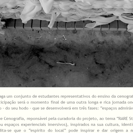
raga um conjunto de estudantes representativos do ensino da cenogra
ticipação será o momento final de uma outra longa e rica jornada o
o – do seu hodo – que se desenvolverá em três fases: “espaços admiráv
de Cenografia, reponsável pela curadoria do projeto, ao tema “RARE S
u espaços experienciais imersivos), inspirados na sua cultura, iden
edita-se que o “espirito do local” pode inspirar e dar origem a 