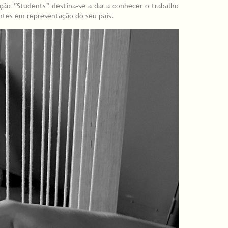
ção “Students” destina-se a dar a conhecer o trabalho
ntes em representação do seu país.