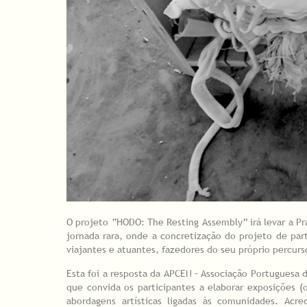
O projeto “HODO: The Resting Assembly” irá levar a P
jornada rara, onde a concretização do projeto de par
viajantes e atuantes, fazedores do seu próprio percurs
Esta foi a resposta da APCEN – Associação Portuguesa 
que convida os participantes a elaborar exposições (o
abordagens artísticas ligadas às comunidades. Acr