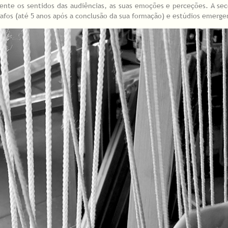
nte os sentidos das audiências, as suas emoções e perceções. A sec
afos (até 5 anos após a conclusão da sua formação) e estúdios emerge