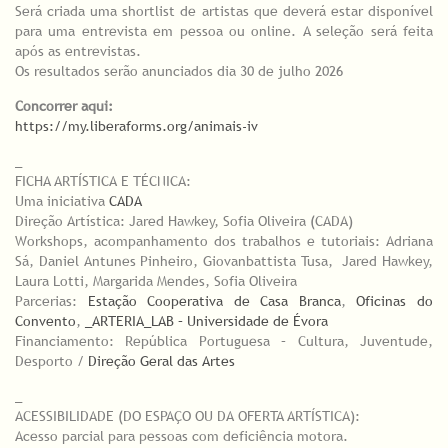
Será criada uma shortlist de artistas que deverá estar disponível
para uma entrevista em pessoa ou online. A seleção será feita
após as entrevistas.
Os resultados serão anunciados dia 30 de julho 2026
Concorrer aqui:
https://my.liberaforms.org/animais-iv
_
FICHA ARTÍSTICA E TÉCNICA:
Uma iniciativa
CADA
Direção Artística: Jared Hawkey, Sofia Oliveira (CADA)
Workshops, acompanhamento dos trabalhos e tutoriais: Adriana
Sá, Daniel Antunes Pinheiro, Giovanbattista Tusa, Jared Hawkey,
Laura Lotti, Margarida Mendes, Sofia Oliveira
Parcerias:
Estação Cooperativa de Casa Branca
,
Oficinas do
Convento
,
_ARTERIA_LAB – Universidade de Évora
Financiamento: República Portuguesa – Cultura, Juventude,
Desporto /
Direção Geral das Artes
_
ACESSIBILIDADE (DO ESPAÇO OU DA OFERTA ARTÍSTICA):
Acesso parcial para pessoas com deficiência motora.