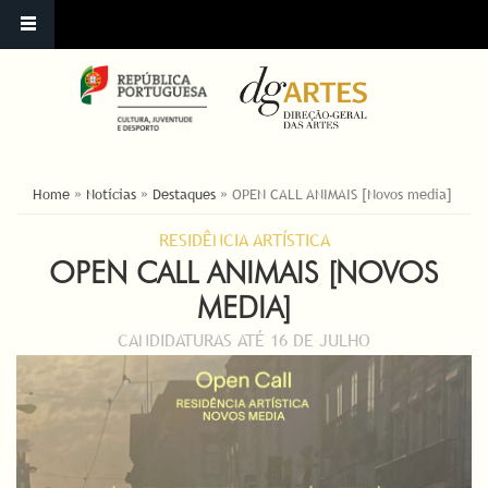
ESTÁ AQUI
Home
»
Notícias
»
Destaques
»
OPEN CALL ANIMAIS [Novos media]
RESIDÊNCIA ARTÍSTICA
OPEN CALL ANIMAIS [NOVOS
MEDIA]
CANDIDATURAS ATÉ 16 DE JULHO