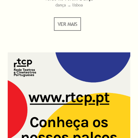
dança → lisboa
VER MAIS