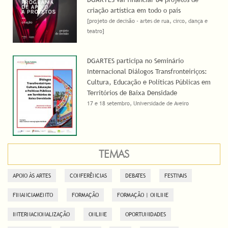
criação artística em todo o país
[projeto de decisão - artes de rua, circo, dança e
teatro]
DGARTES participa no Seminário
Internacional Diálogos Transfronteiriços:
Cultura, Educação e Políticas Públicas em
Territórios de Baixa Densidade
17 e 18 setembro, Universidade de Aveiro
TEMAS
APOIO ÀS ARTES
CONFERÊNCIAS
DEBATES
FESTIVAIS
FINANCIAMENTO
FORMAÇÃO
FORMAÇÃO | ONLINE
INTERNACIONALIZAÇÃO
ONLINE
OPORTUNIDADES