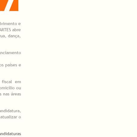
olvimento e
GARTES abre
rua, dança,
nanciamento
os países e
 fiscal em
micílio ou
s nas áreas
ndidatura,
atualizar o
andidaturas