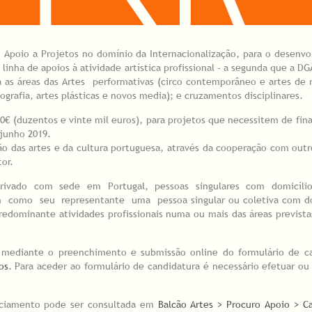
ao Apoio a Projetos no domínio da Internacionalização, para o desenv
 linha de apoios à atividade artística profissional - a segunda que a D
 as áreas das Artes performativas (circo contemporâneo e artes de 
otografia, artes plásticas e novos media); e cruzamentos disciplinares.
00€ (duzentos e vinte mil euros), para projetos que necessitem de fi
 junho 2019.
ção das artes e da cultura portuguesa, através da cooperação com outr
or.
 privado com sede em Portugal, pessoas singulares com domicílio
como seu representante uma pessoa singular ou coletiva com do
edominante atividades profissionais numa ou mais das áreas prevista
a, mediante o preenchimento e submissão online do formulário de ca
os
. Para aceder ao formulário de candidatura é necessário efetuar ou 
anciamento pode ser consultada em
Balcão Artes > Procuro Apoio > C