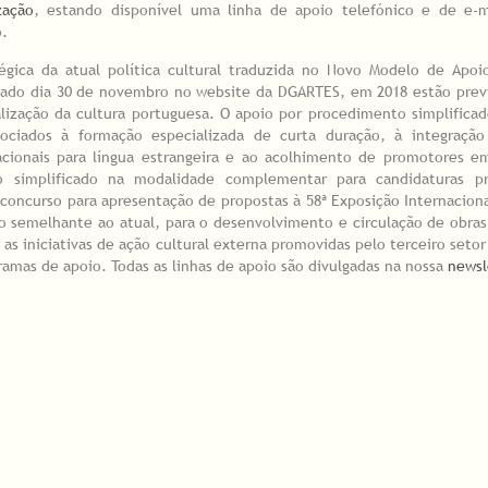
zação
, estando disponível uma linha de apoio telefónico e de e-m
o.
égica da atual política cultural traduzida no Novo Modelo de Apoio
sado dia 30 de novembro no website da DGARTES, em 2018 estão previ
lização da cultura portuguesa. O apoio por procedimento simplifica
sociados à formação especializada de curta duração, à integraçã
acionais para língua estrangeira e ao acolhimento de promotores e
o simplificado na modalidade complementar para candidaturas p
oncurso para apresentação de propostas à 58ª Exposição Internaciona
o semelhante ao atual, para o desenvolvimento e circulação de obra
 as iniciativas de ação cultural externa promovidas pelo terceiro seto
ramas de apoio. Todas as linhas de apoio são divulgadas na nossa
newsl