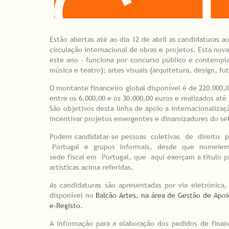
Estão abertas até ao dia 12 de abril as candidaturas 
circulação internacional de obras e projetos. Esta nova
este ano - funciona por concurso público e contempla
música e teatro); artes visuais (arquitetura, design, f
O montante financeiro global disponível é de 220.000,
entre os 6.000,00 e os 30.000,00 euros e realizados até
São objetivos desta linha de apoio a internacionaliza
incentivar projetos emergentes e dinamizadores do set
Podem candidatar-se pessoas coletivas de direito
Portugal e grupos informais, desde que nomeiem 
sede fiscal em Portugal, que aqui exerçam a título pr
artísticas acima referidas.
As candidaturas são apresentadas por via eletrónic
disponível no
Balcão Artes, na área de Gestão de Apoi
e-Registo
.
A informação para a elaboração dos pedidos de fin