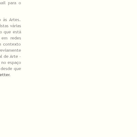
ail para o
 às Artes.
stas várias
do que está
o em redes
m contexto
reviamente
l de Arte -
s no espaço
r desde que
etter
.