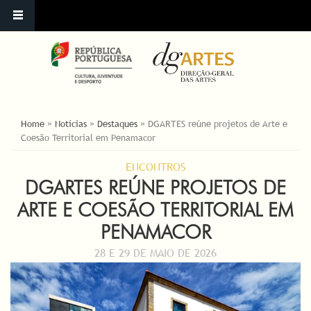
ESTÁ AQUI
Home
»
Notícias
»
Destaques
»
DGARTES reúne projetos de Arte e
Coesão Territorial em Penamacor
ENCONTROS
DGARTES REÚNE PROJETOS DE
ARTE E COESÃO TERRITORIAL EM
PENAMACOR
28 E 29 DE MAIO DE 2026