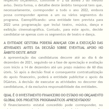
respetivo orçamento, conforme nº 2 da alínea J do mesmo
aviso. Desta forma, o detalhe deste âmbito temporal tem que,
necessariamente, corresponder a todo o ano 2022, embora
possa corresponder apenas a um ou vários segmentos do
programa. Exemplificando: uma entidade tem prevista para
2022 uma programação que inclui teatro, música, dança e
exibição cinematográfica. Contudo, para este apoio, decide
candidatar-se apenas com os segmentos de teatro e dança.
A ENTIDADE GESTORA PODERÁ AVANÇAR COM A EXECUÇÃO DAS
ATIVIDADES ANTES DA DECISÃO SOBRE EVENTUAL APOIO NO
ÂMBITO DESTE AVISO?
A apresentação das candidaturas decorre até ao dia 6 de
dezembro de 2021, seguindo-se a fase de apreciação e avaliação
com início a 14 de dezembro até um prazo máximo de 60 dias
úteis. Só após a decisão final e consequente contratualização
do apoio financeiro, poderá a entidade publicitar o apoio da
DGArtes. A decisão de executar as atividades no decorrer das
candidaturas, é da exclusiva responsabilidade das entidades.
QUAL É O INVESTIMENTO FINANCEIRO DO ESTADO NO ORÇAMENTO
GLOBAL DOS PROJETOS PROGRAMÁTICOS APRESENTADOS?
O financiamento estatal concedido pode corresponder, no