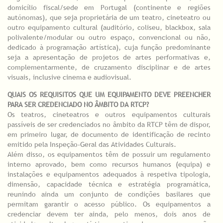
domicílio fiscal/sede em Portugal (continente e regiões
autónomas), que seja proprietária de um teatro, cineteatro ou
outro equipamento cultural (auditório, coliseu, blackbox, sala
polivalente/modular ou outro espaço, convencional ou não,
dedicado à programação artística), cuja função predominante
seja a apresentação de projetos de artes performativas e,
complementarmente, de cruzamento disciplinar e de artes
visuais, inclusive cinema e audiovisual.
QUAIS OS REQUISITOS QUE UM EQUIPAMENTO DEVE PREENCHER
PARA SER CREDENCIADO NO ÂMBITO DA RTCP?
Os teatros, cineteatros e outros equipamentos culturais
passíveis de ser credenciados no âmbito da RTCP têm de dispor,
em primeiro lugar, de documento de identificação de recinto
emitido pela Inspeção-Geral das Atividades Culturais.
Além disso, os equipamentos têm de possuir um regulamento
interno aprovado, bem como recursos humanos (equipa) e
instalações e equipamentos adequados à respetiva tipologia,
dimensão, capacidade técnica e estratégia programática,
reunindo ainda um conjunto de condições basilares que
permitam garantir o acesso público. Os equipamentos a
credenciar devem ter ainda, pelo menos, dois anos de