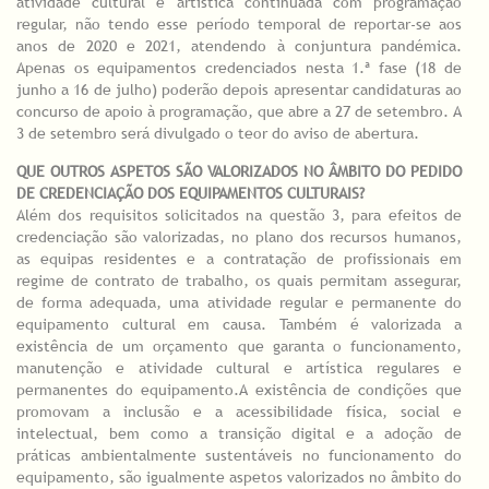
atividade cultural e artística continuada com programação
regular, não tendo esse período temporal de reportar-se aos
anos de 2020 e 2021, atendendo à conjuntura pandémica.
Apenas os equipamentos credenciados nesta 1.ª fase (18 de
junho a 16 de julho) poderão depois apresentar candidaturas ao
concurso de apoio à programação, que abre a 27 de setembro. A
3 de setembro será divulgado o teor do aviso de abertura.
QUE OUTROS ASPETOS SÃO VALORIZADOS NO ÂMBITO DO PEDIDO
DE CREDENCIAÇÃO DOS EQUIPAMENTOS CULTURAIS?
Além dos requisitos solicitados na questão 3, para efeitos de
credenciação são valorizadas, no plano dos recursos humanos,
as equipas residentes e a contratação de profissionais em
regime de contrato de trabalho, os quais permitam assegurar,
de forma adequada, uma atividade regular e permanente do
equipamento cultural em causa. Também é valorizada a
existência de um orçamento que garanta o funcionamento,
manutenção e atividade cultural e artística regulares e
permanentes do equipamento.A existência de condições que
promovam a inclusão e a acessibilidade física, social e
intelectual, bem como a transição digital e a adoção de
práticas ambientalmente sustentáveis no funcionamento do
equipamento, são igualmente aspetos valorizados no âmbito do