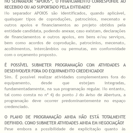
NO SEPARADOR “APOIOS”, O FINANCIAMENTO CORRESPONDE AO
RECEBIDO OU AO SUPORTADO PELA ENTIDADE?
No separador APOIOS são identificados, quando aplicável,
quaisquer tipos de coproduções, patrocínios, mecenato e
outros apoios e financiamentos ao projeto obtidos pela
entidade candidata, podendo anexar, caso existam, declarações
de financiamentos e outros apoios, em bens e/ou serviços,
bem como acordos de coprodução, patrocínios, mecenato,
acolhimentos, intercâmbios ou permutas, em conformidade
com o orçamento proposto.
É POSSÍVEL SUBMETER PROGRAMAÇÃO COM ATIVIDADES A
DESENVOLVER FORA DO EQUIPAMENTO CREDENCIADO?
Sim. É possível realizar atividades complementares fora do
equipamento, desde que estejam integradas,
fundamentadamente, na sua programação regular. No entanto,
tal como consta no nº 4) do ponto J do Aviso de Abertura, a
programação deve ocorrer predominantemente no espaço
credenciado.
O PLANO DE PROGRAMAÇÃO AINDA NÃO ESTÁ TOTALMENTE
DEFINIDO. COMO SUBMETER ATIVIDADES AINDA EM NEGOCIAÇÃO?
Pese embora a possibilidade de explicitação quanto às